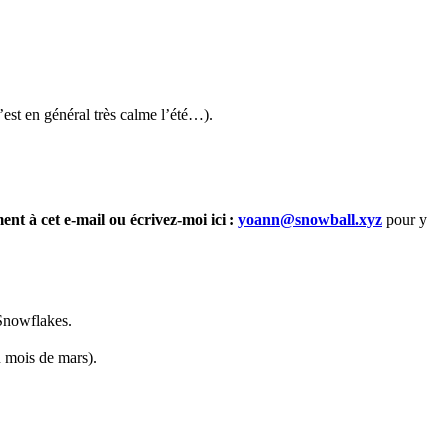
est en général très calme l’été…).
nt à cet e-mail ou écrivez-moi ici :
yoann@snowball.xyz
pour y
Snowflakes.
 mois de mars).