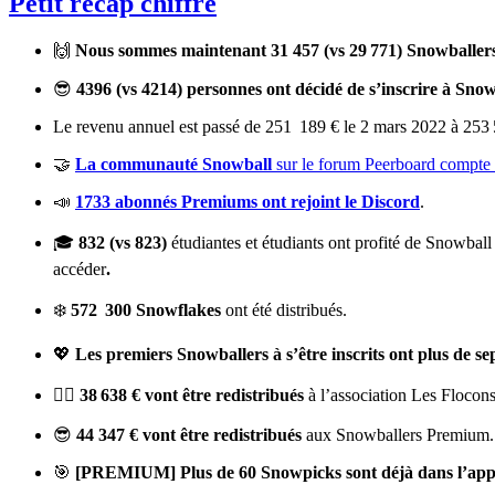
Petit récap chiffré
🙌
Nous sommes maintenant 31 457 (vs 29 771) Snowballer
😎
4396 (vs 4214) personnes ont décidé de s’inscrire à Sn
Le revenu annuel est passé de 251 189 € le 2 mars 2022 à 253 5
🤝
La communauté Snowball
sur le forum Peerboard compte 
📣
1733 abonnés Premiums ont rejoint le Discord
.
‍🎓
832 (vs 823)
étudiantes et étudiants ont profité de Snowbal
accéder
.
❄️
572 300 Snowflakes
ont été distribués.
💖
Les premiers Snowballers à s’être inscrits ont plus de 
💁‍♀️
38 638 € vont être redistribués
à l’association Les Flocons
😎
44 347 € vont être redistribués
aux Snowballers Premium.
🎯
[PREMIUM] Plus de 60 Snowpicks sont déjà dans l’ap