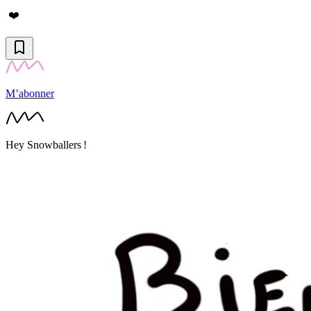
❤️
M’abonner
Hey Snowballers !