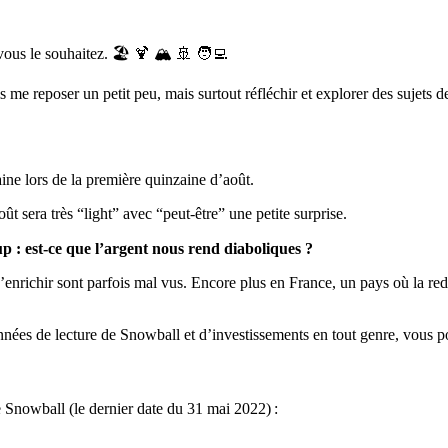
vous le souhaitez. 🏖 🍹 🏔 🚢 🧑‍💻
is me reposer un petit peu, mais surtout réfléchir et explorer des sujets 
ine lors de la première quinzaine d’août.
ût sera très “light” avec “peut-être” une petite surprise.
p : est-ce que l’argent nous rend diaboliques ?
et s’enrichir sont parfois mal vus. Encore plus en France, un pays où la re
 années de lecture de Snowball et d’investissements en tout genre, vous
e Snowball (le dernier date du 31 mai 2022) :