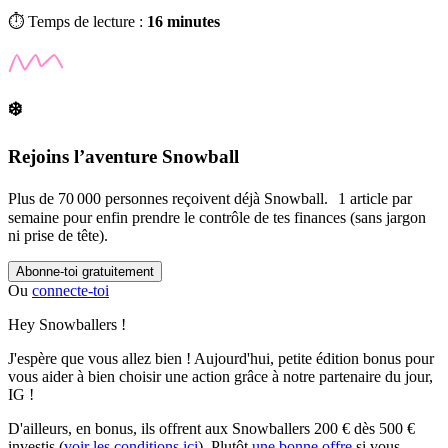
⏱️ Temps de lecture :
16 minutes
❄️
Rejoins l’aventure Snowball
Plus de 70 000 personnes reçoivent déjà Snowball. 1 article par
semaine pour enfin prendre le contrôle de tes finances (sans jargon
ni prise de tête).
Abonne-toi gratuitement
Ou
connecte-toi
Hey Snowballers !
J'espère que vous allez bien ! Aujourd'hui, petite édition bonus pour
vous aider à bien choisir une action grâce à notre partenaire du jour,
IG !
D'ailleurs, en bonus, ils offrent aux Snowballers 200 € dès 500 €
investis (
voir les conditions ici
). Plutôt
une bonne offre
si vous