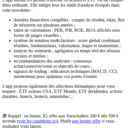
titres ordinaire. Elle intègre tous les outils d'analyse évoqués dans
cette newsletter :
données financières complètes
: compte de résultat, bilan, flux
de trésorerie sur plusieurs années ;
ratios de valorisation
: PER, P/B, ROE, ROA affichés sous
forme de jauges visuelles ;
système de notation multi-facteurs
: score global combinant
résultats, fondamentaux, valorisation, risque et momentum ;
analyse du sentiment
: agrégation en temps réel des réseaux
sociaux et médias ;
recommandations des analystes
: consensus
achat/conserver/vente et objectifs de cours ;
signaux de trading
: indicateurs techniques (MACD, CCI,
momentum) pour optimiser vos points d'entrée.
L'app propose également des sélections thématiques pour vous
inspirer : ETF actions USA, ETF Monde, ETF dividendes, actions
durables, fintech, biotech, immobilier…
🎁 Rappel : en bonus, IG offre aux Snowballers 200 € dès 500 €
investis (
voir les conditions ici
). Plutôt
une bonne offre
si vous
souhaitez vous lancer.