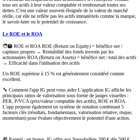
tous ses actifs à leur valeur comptable et remboursait toutes ses
dettes. C'est une valeur souvent éloignée de la valeur de marché
réelle, car elle ne reflète pas les actifs immatériels comme la marque,
le savoir-faire ou le potentiel de croissance.
Le ROE et le ROA
🧑‍🏫 ROE et ROA ROE (
Return on Equity
)
= bénéfice net /
capitaux propres → Rentabilité des fonds investis par les
actionnaires
ROA (
Return on Assets
)
= bénéfice net / total des actifs
→ Efficacité dans l'utilisation des actifs
Un ROE supérieur à 15 % est généralement considéré comme
excellent.
🔧 Comment l'app IG peut vous aider
L'application IG affiche les
principaux ratios de valorisation sous forme de jauges visuelles :
PER, P/VCA (prix/valeur comptable des actifs), ROE et ROA.
L'app propose également un système de notation combinant 5
facteurs clés (résultats, fondamentaux, valorisation relative, risque,
momentum) pour évaluer objectivement le potentiel d'une action.
🎁 Rappel : en bonus, IG offre aux Snowballers 200 € dès 500 €