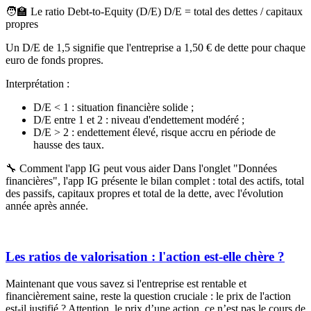
🧑‍🏫 Le ratio Debt-to-Equity (D/E) D/E
= total des dettes / capitaux
propres
Un D/E de 1,5 signifie que l'entreprise a 1,50 € de dette pour chaque
euro de fonds propres.
Interprétation :
D/E < 1 : situation financière solide ;
D/E entre 1 et 2 : niveau d'endettement modéré ;
D/E > 2 : endettement élevé, risque accru en période de
hausse des taux.
🔧 Comment l'app IG peut vous aider
Dans l'onglet "Données
financières", l'app IG présente le bilan complet : total des actifs, total
des passifs, capitaux propres et total de la dette, avec l'évolution
année après année.
Les ratios de valorisation : l'action est-elle chère ?
Maintenant que vous savez si l'entreprise est rentable et
financièrement saine, reste la question cruciale : le prix de l'action
est-il justifié ? Attention, le prix d’une action, ce n’est pas le cours de