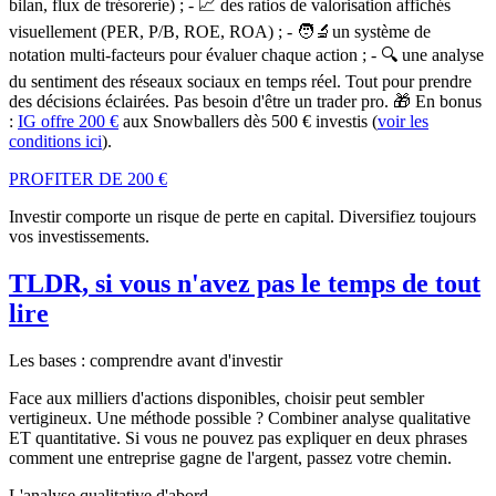
bilan, flux de trésorerie) ; - 📈
des
ratios de valorisation affichés
visuellement
(PER, P/B, ROE, ROA) ; - 🧑‍🔬
un
système de
notation
multi-facteurs pour évaluer chaque action ; - 🔍
une
analyse
du sentiment
des réseaux sociaux en temps réel.
Tout pour prendre
des décisions éclairées.
Pas besoin d'être un trader pro. 🎁 En bonus
:
IG offre 200 €
aux Snowballers dès 500 € investis (
voir les
conditions ici
).
PROFITER DE 200 €
Investir comporte un risque de perte en capital. Diversifiez toujours
vos investissements.
TLDR, si vous n'avez pas le temps de tout
lire
Les bases : comprendre avant d'investir
Face aux milliers d'actions disponibles, choisir peut sembler
vertigineux. Une méthode possible ? Combiner analyse qualitative
ET quantitative. Si vous ne pouvez pas expliquer en deux phrases
comment une entreprise gagne de l'argent, passez votre chemin.
L'analyse qualitative d'abord