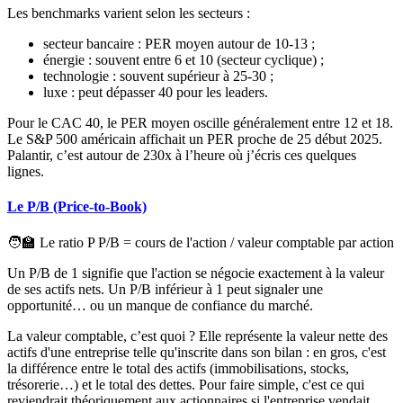
Les benchmarks varient selon les secteurs :
secteur bancaire : PER moyen autour de 10-13 ;
énergie : souvent entre 6 et 10 (secteur cyclique) ;
technologie : souvent supérieur à 25-30 ;
luxe : peut dépasser 40 pour les leaders.
Pour le CAC 40, le PER moyen oscille généralement entre 12 et 18.
Le S&P 500 américain affichait un PER proche de 25 début 2025.
Palantir, c’est autour de 230x à l’heure où j’écris ces quelques
lignes.
Le P/B (Price-to-Book)
🧑‍🏫 Le ratio P P/B
= cours de l'action / valeur comptable par action
Un P/B de 1 signifie que l'action se négocie exactement à la valeur
de ses actifs nets. Un P/B inférieur à 1 peut signaler une
opportunité… ou un manque de confiance du marché.
La valeur comptable, c’est quoi ? Elle représente la valeur nette des
actifs d'une entreprise telle qu'inscrite dans son bilan : en gros, c'est
la différence entre le total des actifs (immobilisations, stocks,
trésorerie…) et le total des dettes. Pour faire simple, c'est ce qui
reviendrait théoriquement aux actionnaires si l'entreprise vendait