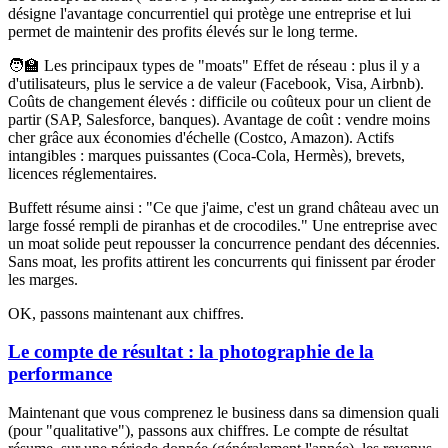
désigne l'avantage concurrentiel qui protège une entreprise et lui
permet de maintenir des profits élevés sur le long terme.
🧑‍🏫 Les principaux types de "moats" Effet de réseau
: plus il y a
d'utilisateurs, plus le service a de valeur (Facebook, Visa, Airbnb).
Coûts de changement élevés
: difficile ou coûteux pour un client de
partir (SAP, Salesforce, banques).
Avantage de coût
: vendre moins
cher grâce aux économies d'échelle (Costco, Amazon).
Actifs
intangibles
: marques puissantes (Coca-Cola, Hermès), brevets,
licences réglementaires.
Buffett résume ainsi : "Ce que j'aime, c'est un grand château avec un
large fossé rempli de piranhas et de crocodiles." Une entreprise avec
un
moat
solide peut repousser la concurrence pendant des décennies.
Sans
moat
, les profits attirent les concurrents qui finissent par éroder
les marges.
OK, passons maintenant aux chiffres.
Le compte de résultat : la photographie de la
performance
Maintenant que vous comprenez le business dans sa dimension quali
(pour "qualitative"), passons aux chiffres. Le compte de résultat