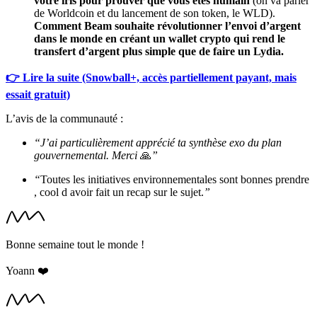
votre iris pour prouver que vous êtes humain
(on va parler
de Worldcoin et du lancement de son token, le WLD).
Comment Beam souhaite révolutionner l’envoi d’argent
dans le monde en créant un wallet crypto qui rend le
transfert d’argent plus simple que de faire un Lydia.
👉 Lire la suite (Snowball+, accès partiellement payant, mais
essait gratuit)
L’avis de la communauté :
“J’ai particulièrement apprécié ta synthèse exo du plan
gouvernemental. Merci
🙏
”
“
Toutes les initiatives environnementales sont bonnes prendre
, cool d avoir fait un recap sur le sujet.
”
Bonne semaine tout le monde !
Yoann ❤️