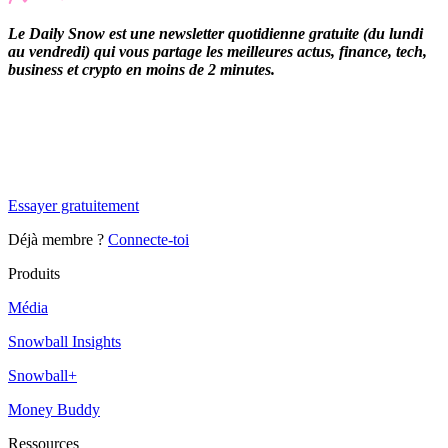
Le Daily Snow est une newsletter quotidienne gratuite (du lundi
au vendredi) qui vous partage les meilleures actus, finance, tech,
business et crypto en moins de 2 minutes.
✨
Tu es à un flocon de débloquer cet article
Snowball Insights gratuit pendant 14 jours.
Essayer gratuitement
Déjà membre ?
Connecte-toi
Produits
Média
Snowball Insights
Snowball+
Money Buddy
Ressources