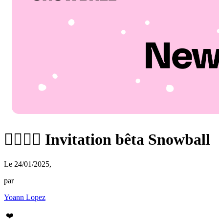
🙋‍♀️🙋‍♂️ Invitation bêta Snowball
Le 24/01/2025
,
par
Yoann Lopez
❤️