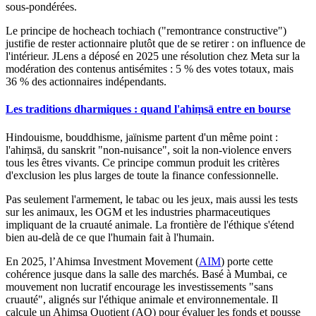
sous-pondérées.
Le principe de
hocheach tochiach
("remontrance constructive")
justifie de rester actionnaire plutôt que de se retirer : on influence de
l'intérieur. JLens a déposé en 2025 une résolution chez Meta sur la
modération des contenus antisémites : 5 % des votes totaux, mais
36 % des actionnaires indépendants.
Les traditions dharmiques : quand l'ahiṃsā entre en bourse
Hindouisme, bouddhisme, jaïnisme partent d'un même point :
l'
ahiṃsā
, du sanskrit "non-nuisance", soit la non-violence envers
tous les êtres vivants. Ce principe commun produit les critères
d'exclusion les plus larges de toute la finance confessionnelle.
Pas seulement l'armement, le tabac ou les jeux, mais aussi les tests
sur les animaux, les OGM et les industries pharmaceutiques
impliquant de la cruauté animale. La frontière de l'éthique s'étend
bien au-delà de ce que l'humain fait à l'humain.
En 2025, l’Ahimsa Investment Movement (
AIM
) porte cette
cohérence jusque dans la salle des marchés. Basé à Mumbai, ce
mouvement non lucratif encourage les investissements "sans
cruauté", alignés sur l'éthique animale et environnementale. Il
calcule un
Ahimsa Quotient
(AQ) pour évaluer les fonds et pousse