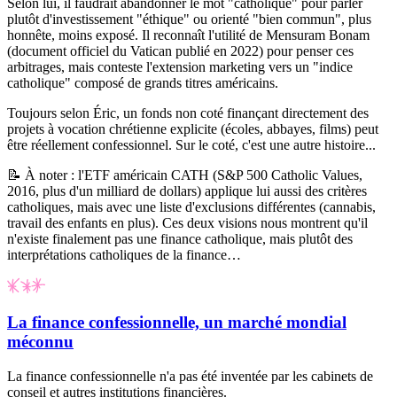
Selon lui, il faudrait abandonner le mot "catholique" pour parler
plutôt d'investissement "éthique" ou orienté "bien commun", plus
honnête, moins exposé. Il reconnaît l'utilité de
Mensuram Bonam
(document officiel du Vatican publié en 2022) pour penser ces
arbitrages, mais conteste l'extension marketing vers un "indice
catholique" composé de grands titres américains.
Toujours selon Éric, un fonds non coté finançant directement des
projets à vocation chrétienne explicite (écoles, abbayes, films) peut
être réellement confessionnel. Sur le coté, c'est une autre histoire...
📝
À noter :
l'ETF américain CATH (S&P 500 Catholic Values,
2016, plus d'un milliard de dollars) applique lui aussi des critères
catholiques, mais avec une liste d'exclusions différentes (cannabis,
travail des enfants en plus). Ces deux visions nous montrent qu'il
n'existe finalement pas une finance catholique, mais plutôt des
interprétations catholiques de la finance…
La finance confessionnelle, un marché mondial
méconnu
La finance confessionnelle n'a pas été inventée par les cabinets de
conseil et autres institutions financières.