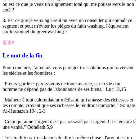
ou est-ce que je veux un alignement total qui me pousse vers le non
coté ?
3.
Est-ce que je veux agir seul ou avec un conseiller qui connaît ce
segment et peut m'éviter les pièges du
faith washing
, l'équivalent
confessionnel du greenwashing ?
Le mot de la fin
Pour conclure, j’aimerais vous partager trois citations qui traversent
les siècles et les frontières :
"Prenez garde et gardez-vous de toute avarice, car la vie d'un
homme ne dépend pas de l'abondance de ses biens." Luc 12,15
"Malheur à tout calomniateur médisant, qui amasse des richesses et
les compte, croyant que ses richesses le rendront immortel." Sourate
Al-Humazah 104, 2-3
"Celui qui aime l'argent n'est pas rassasié par l'argent. C'est encore là
une vanité." Qohéleth 5,9
Trois traditions, trois façons de dire la même chose : l'argent est un