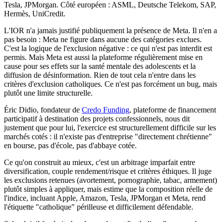
Tesla, JPMorgan. Côté européen : ASML, Deutsche Telekom, SAP,
Hermès, UniCredit.
L'IOR n'a jamais justifié publiquement la présence de Meta. Il n'en a
pas besoin : Meta ne figure dans aucune des catégories exclues.
C'est la logique de l'exclusion négative : ce qui n'est pas interdit est
permis. Mais Meta est aussi la plateforme régulièrement mise en
cause pour ses effets sur la santé mentale des adolescents et la
diffusion de désinformation. Rien de tout cela n'entre dans les
critères d'exclusion catholiques. Ce n'est pas forcément un bug, mais
plutôt une limite structurelle.
Éric Didio, fondateur de
Credo Funding
, plateforme de financement
participatif à destination des projets confessionnels, nous dit
justement que pour lui, l'exercice est structurellement difficile sur les
marchés cotés : il n'existe pas d'entreprise "directement chrétienne"
en bourse, pas d'école, pas d'abbaye cotée.
Ce qu'on construit au mieux, c'est un arbitrage imparfait entre
diversification, couple rendement/risque et critères éthiques. Il juge
les exclusions retenues (avortement, pornographie, tabac, armement)
plutôt simples à appliquer, mais estime que la composition réelle de
l'indice, incluant Apple, Amazon, Tesla, JPMorgan et Meta, rend
l'étiquette "catholique" périlleuse et difficilement défendable.