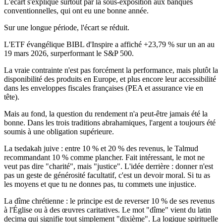
L'écart s'explique surtout par la sous-exposition aux banques
conventionnelles, qui ont eu une bonne année.
Sur une longue période, l'écart se réduit.
L'ETF évangélique BIBL d'Inspire a affiché +23,79 % sur un an au
19 mars 2026, surperformant le S&P 500.
La vraie contrainte n'est pas forcément la performance, mais plutôt la
disponibilité des produits en Europe, et plus encore leur accessibilité
dans les enveloppes fiscales françaises (PEA et assurance vie en
tête).
Mais au fond, la question du rendement n'a peut-être jamais été la
bonne. Dans les trois traditions abrahamiques, l'argent a toujours été
soumis à une obligation supérieure.
La
tsedakah
juive :
entre 10 % et 20 % des revenus, le Talmud
recommandant 10 % comme plancher. Fait intéressant, le mot ne
veut pas dire "charité", mais "justice". L'idée derrière : donner n'est
pas un geste de générosité facultatif, c'est un devoir moral. Si tu as
les moyens et que tu ne donnes pas, tu commets une injustice.
La dîme chrétienne :
le principe est de reverser 10 % de ses revenus
à l'Église ou à des œuvres caritatives. Le mot "dîme" vient du latin
decima
qui signifie tout simplement "dixième". La logique spirituelle