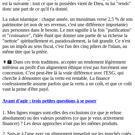
est la suivante : tout ce que tu possèdes vient de Dieu, tu lui "rends"
donc une part de ce qu'il t'a donné.
La
zakat
islamique :
chaque année, un musulman verse 2,5 % de son
patrimoine (et non de ses revenus, c'est une différence importante)
aux personnes dans le besoin. Le mot signifie à la fois "purification"
et "croissance", l'idée étant que donner une partie de sa richesse la
"nettoie" spirituellement et, paradoxalement, la fait grandir. Ce n'est
pas un impôt au sens fiscal, c'est l'un des cinq piliers de l'islam, au
même titre que la prière.
👩‍🏫 Dans ces trois traditions, accepter un rendement légèrement
inférieur au profit d'un alignement éthique n'est pas forcément une
concession. C'est peut-être là la vraie différence avec l'ESG, qui
cherche à démontrer que la vertu est rentable. La finance
confessionnelle assume parfois que la vertu a un coût, et que ce coût
vaut la peine d'être payé.
Avant d'agir : trois petites questions à se poser
1.
Mes lignes rouges sont-elles des exclusions (ce que je refuse
absolument) ou des valeurs positives (ce que je veux activement
financer) ? Les deux approches n'ont pas les mêmes produits.
2.
Suis-je à l'aise avec un alignement imparfait sur les marchés cotés,