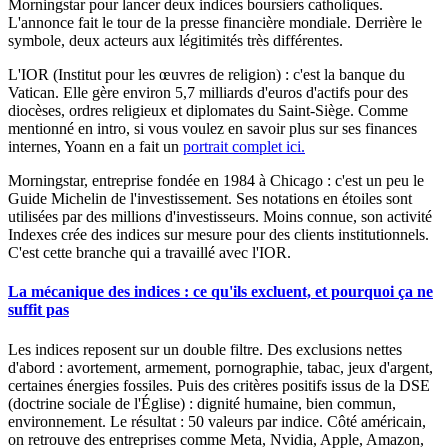
Morningstar pour lancer deux indices boursiers catholiques.
L'annonce fait le tour de la presse financière mondiale. Derrière le
symbole, deux acteurs aux légitimités très différentes.
L'IOR (Institut pour les œuvres de religion) : c'est la banque du
Vatican. Elle gère environ 5,7 milliards d'euros d'actifs pour des
diocèses, ordres religieux et diplomates du Saint-Siège. Comme
mentionné en intro, si vous voulez en savoir plus sur ses finances
internes, Yoann en a fait un
portrait complet ici.
Morningstar, entreprise fondée en 1984 à Chicago : c'est un peu le
Guide Michelin
de l'investissement. Ses notations en étoiles sont
utilisées par des millions d'investisseurs. Moins connue, son activité
Indexes
crée des indices sur mesure pour des clients institutionnels.
C'est cette branche qui a travaillé avec l'IOR.
La mécanique des indices : ce qu'ils excluent, et pourquoi ça ne
suffit pas
Les indices reposent sur un double filtre. Des exclusions nettes
d'abord : avortement, armement, pornographie, tabac, jeux d'argent,
certaines énergies fossiles. Puis des critères positifs issus de la DSE
(doctrine sociale de l'Église) : dignité humaine, bien commun,
environnement. Le résultat : 50 valeurs par indice. Côté américain,
on retrouve des entreprises comme Meta, Nvidia, Apple, Amazon,