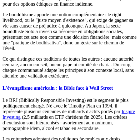
pour des options éthiques en finance indienne.
Le bouddhisme apporte une notion complémentaire : le
right
livelihood
, ou le "juste moyen d'existence", qui exige de gagner sa
vie sans causer de préjudice à quiconque. Au Japon, la secte
bouddhiste Sōtō a investi sa trésorerie en obligations sociales,
présentant cet acte non comme une décision financière, mais comme
une "pratique de bodhisattva", donc un geste sur le chemin de
l'éveil.
Ce qui distingue ces traditions de toutes les autres : aucune autorité
centrale, aucun conseil, aucun pape ni comité de charia. Du coup,
chaque communauté adapte les principes à son contexte local, sans
attendre une validation extérieure.
L'évangélisme américain : la Bible face à Wall Street
Le BRI (
Biblically Responsible Investing
) est le segment le plus
politiquement chargé. Né avec le
Timothy Plan
en 1994, il
représente plusieurs centaines de milliards d'actifs portés par
Inspire
Investing
(2,5 milliards en ETF chrétiens fin 2025). Les critères
d’exclusion sont hiérarchisés : avortement au maximum,
pornographie idem, alcool et tabac en secondaire.
Les entreprises adoptant des politiques favorables aux droits