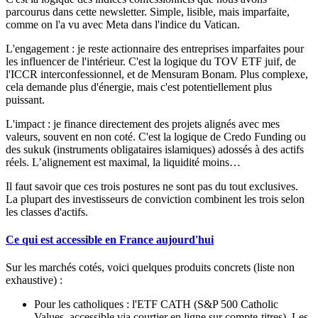
parcourus dans cette newsletter. Simple, lisible, mais imparfaite,
comme on l'a vu avec Meta dans l'indice du Vatican.
L'engagement :
je reste actionnaire des entreprises imparfaites pour
les influencer de l'intérieur. C'est la logique du TOV ETF juif, de
l'ICCR interconfessionnel, et de Mensuram Bonam. Plus complexe,
cela demande plus d'énergie, mais c'est potentiellement plus
puissant.
L'impact :
je finance directement des projets alignés avec mes
valeurs, souvent en non coté. C'est la logique de Credo Funding ou
des
sukuk
(instruments obligataires islamiques)
adossés à des actifs
réels. L’alignement est maximal, la liquidité moins…
Il faut savoir que ces trois postures ne sont pas du tout exclusives.
La plupart des investisseurs de conviction combinent les trois selon
les classes d'actifs.
Ce qui est accessible en France aujourd'hui
Sur les marchés cotés, voici quelques produits concrets (liste non
exhaustive) :
Pour les catholiques :
l'ETF CATH (S&P 500 Catholic
Values, accessible via courtier en ligne sur compte-titres). Les