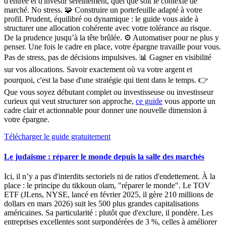
d'entrée et d'investir sereinement, quel que soit le contexte de
marché.
No stress
. 🧩
Construire un portefeuille adapté à votre
profil.
Prudent, équilibré ou dynamique : le guide vous aide à
structurer une allocation cohérente avec votre tolérance au risque.
De la prudence jusqu’à la tête brûlée. ⚙️
Automatiser pour ne plus y
penser.
Une fois le cadre en place, votre épargne travaille pour vous.
Pas de stress, pas de décisions impulsives. 📊
Gagner en visibilité
sur vos allocations.
Savoir exactement où va votre argent et
pourquoi, c'est la base d'une stratégie qui tient dans le temps. 👉
Que vous soyez débutant complet ou investisseuse ou investisseur
curieux qui veut structurer son approche,
ce guide
vous apporte
un
cadre clair et actionnable pour donner une nouvelle dimension à
votre épargne.
Télécharger le guide gratuitement
Le judaïsme : réparer le monde depuis la salle des marchés
Ici, il n’y a pas d'interdits sectoriels ni de ratios d'endettement. À la
place : le principe du
tikkoun olam
, "réparer le monde". Le TOV
ETF (JLens, NYSE, lancé en février 2025, il gère 210 millions de
dollars en mars 2026) suit les 500 plus grandes capitalisations
américaines. Sa particularité : plutôt que d'exclure, il pondère. Les
entreprises excellentes sont surpondérées de 3 %, celles à améliorer