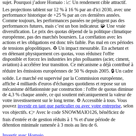
sujet.
Pourquoi j’adore Homaio : 📈 Un rendement cible attractif.
Les projections tablent sur 12 % à 16 % par an d'ici 2030, avec une
performance historique de +25 % par an ces dernières années.
Comme toujours, les performances passées ne préjugent pas des
performances futures, mais c’est un bon indicateur.
🧩 Une vraie
diversification.
Le prix des quotas dépend de la politique climatique
européenne, pas des marchés boursiers. La corrélation avec les
actions et les obligations est donc très faible. Pas mal en ces périodes
de tensions géopolitiques.
♻️ Un impact mesurable.
En achetant et
en détenant physiquement ces quotas, vous réduisez l'offre
disponible et forcez les industries les plus polluantes (acier, ciment,
aviation) à accélérer leur transition. Ce mécanisme a déjà contribué à
réduire les émissions européennes de 50 % depuis 2005.
🔒 Un cadre
solide.
Le marché est supervisé par la Commission européenne,
affiche 4 milliards d'euros d'échanges quotidiens et repose sur un
mécanisme déflationniste par construction : l'offre de quotas diminue
de 4,3 % chaque année, ce qui soutient mécaniquement la valeur de
votre investissement sur le long terme.
⚙️ Accessible à tous. Vous
pouvez
investir en tant que particulier ou avec votre entreprise
, selon
vos objectifs.
👉 Avec le code
SNOWMAIO126, bénéficiez de
frais d'entrée et de gestion réduits à 1 % et d'une période de
détention minimale ramenée à 3 mois au lieu de 6.
Investir avec Homaio