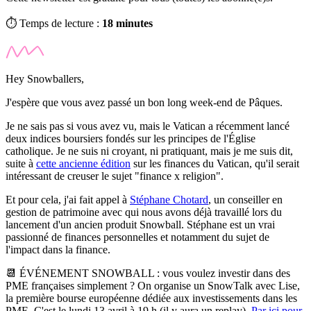
⏱️ Temps de lecture :
18 minutes
Hey Snowballers,
J'espère que vous avez passé un bon long week-end de Pâques.
Je ne sais pas si vous avez vu, mais le Vatican a récemment lancé
deux indices boursiers fondés sur les principes de l'Église
catholique. Je ne suis ni croyant, ni pratiquant, mais je me suis dit,
suite à
cette ancienne édition
sur les finances du Vatican, qu'il serait
intéressant de creuser le sujet "finance x religion".
Et pour cela, j'ai fait appel à
Stéphane Chotard
, un conseiller en
gestion de patrimoine avec qui nous avons déjà travaillé lors du
lancement d'un ancien produit Snowball. Stéphane est un vrai
passionné de finances personnelles et notamment du sujet de
l'impact dans la finance.
📆
ÉVÉNEMENT SNOWBALL :
vous voulez investir dans des
PME françaises simplement ?
On organise un SnowTalk avec Lise,
la première bourse européenne dédiée aux investissements dans les
PME. C'est le
lundi 13 avril à 19 h (il y aura un replay).
Par ici pour