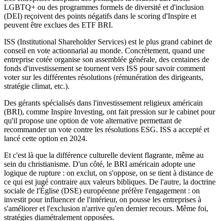
LGBTQ+ ou des programmes formels de diversité et d'inclusion
(DEI) reçoivent des points négatifs dans le
scoring
d'Inspire et
peuvent être exclues des ETF BRI.
ISS (
Institutional Shareholder Services
) est le plus grand cabinet de
conseil en vote actionnarial au monde. Concrètement, quand une
entreprise cotée organise son assemblée générale, des centaines de
fonds d'investissement se tournent vers ISS pour savoir comment
voter sur les différentes résolutions (rémunération des dirigeants,
stratégie climat, etc.).
Des gérants spécialisés dans l'investissement religieux américain
(BRI), comme Inspire Investing, ont fait pression sur le cabinet pour
qu'il propose une option de vote alternative permettant de
recommander un vote
contre
les résolutions ESG. ISS a accepté et
lancé cette option en 2024.
Et c'est là que la différence culturelle devient flagrante, même au
sein du christianisme. D'un côté, le BRI américain adopte une
logique de rupture : on exclut, on s'oppose, on se tient à distance de
ce qui est jugé contraire aux valeurs bibliques. De l'autre, la doctrine
sociale de l'Église (DSE) européenne préfère l'engagement : on
investit pour influencer de l'intérieur, on pousse les entreprises à
s'améliorer et l'exclusion n'arrive qu'en dernier recours. Même foi,
stratégies diamétralement opposées.