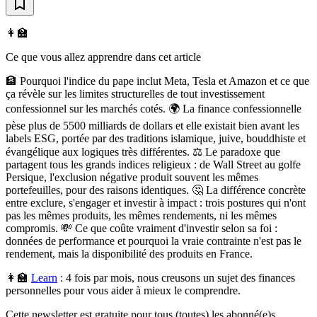
👩‍🏫
Ce que vous allez apprendre dans cet article
🏦 Pourquoi l'indice du pape inclut Meta, Tesla et Amazon et ce que
ça révèle sur les limites structurelles de tout investissement
confessionnel sur les marchés cotés. 🌍 La finance confessionnelle
pèse plus de 5500 milliards de dollars et elle existait bien avant les
labels ESG, portée par des traditions islamique, juive, bouddhiste et
évangélique aux logiques très différentes. ⚖️ Le paradoxe que
partagent tous les grands indices religieux : de Wall Street au golfe
Persique, l'exclusion négative produit souvent les mêmes
portefeuilles, pour des raisons identiques. 🤔 La différence concrète
entre exclure, s'engager et investir à impact : trois postures qui n'ont
pas les mêmes produits, les mêmes rendements, ni les mêmes
compromis. 💸 Ce que coûte vraiment d'investir selon sa foi :
données de performance et pourquoi la vraie contrainte n'est pas le
rendement, mais la disponibilité des produits en France.
👩‍🏫
Learn
:
4 fois par mois, nous creusons un sujet des finances
personnelles pour vous aider à mieux le comprendre.
Cette newsletter est gratuite pour tous (toutes) les abonné(e)s.