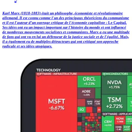
Karl Marx (1818-1883) était un philosophe, économiste et révolutionnaire
allemand. Il est connu comme l'un des principaux théoriciens du communisme
et il est l'auteur d’un ouvrage critique de l'économie capitaliste :
Le
Capital
.
Ses idées ont eu un impact important sur l'histoire du monde et ont influencé
de nombreux mouvements socialistes et communistes. Marx a eu une multitude
de fans qui ont vu en lui un défenseur de la justice sociale et de l'égalité. Mais,
il a également eu de multiples détracteurs qui ont critiqué son approche
radicale et ses idées utopiques.