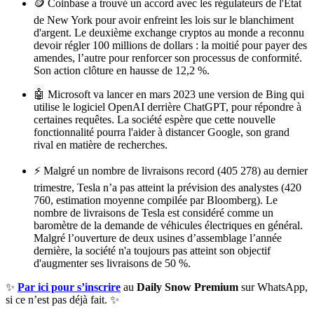
🪙 Coinbase a trouvé un accord avec les régulateurs de l'État
de New York pour avoir enfreint les lois sur le blanchiment
d'argent. Le deuxième exchange cryptos au monde a reconnu
devoir régler 100 millions de dollars : la moitié pour payer des
amendes, l’autre pour renforcer son processus de conformité.
Son action clôture en hausse de 12,2 %.
🤖 Microsoft va lancer en mars 2023 une version de Bing qui
utilise le logiciel OpenAI derrière ChatGPT, pour répondre à
certaines requêtes. La société espère que cette nouvelle
fonctionnalité pourra l'aider à distancer Google, son grand
rival en matière de recherches.
⚡️ Malgré un nombre de livraisons record (405 278) au dernier
trimestre, Tesla n’a pas atteint la prévision des analystes (420
760, estimation moyenne compilée par Bloomberg). Le
nombre de livraisons de Tesla est considéré comme un
baromètre de la demande de véhicules électriques en général.
Malgré l’ouverture de deux usines d’assemblage l’année
dernière, la société n'a toujours pas atteint son objectif
d'augmenter ses livraisons de 50 %.
✨
Par ici pour s’inscrire
au
Daily Snow Premium
sur WhatsApp,
si ce n’est pas déjà fait. ✨