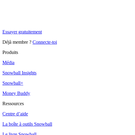
✨
Tu es à un flocon de débloquer cet article
Snowball Insights gratuit pendant 14 jours.
Essayer gratuitement
Déjà membre ?
Connecte-toi
Produits
Média
Snowball Insights
Snowball+
Money Buddy
Ressources
Centre d’aide
La boîte à outils Snowball
Le livre Snowball