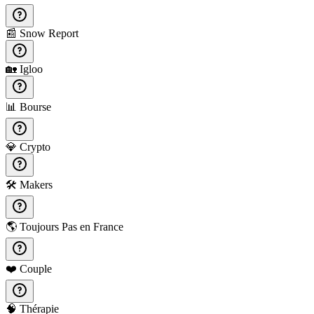
📰
Snow Report
🏡
Igloo
📊
Bourse
💎
Crypto
🛠️
Makers
🌎
Toujours Pas en France
❤️
Couple
🧠
Thérapie