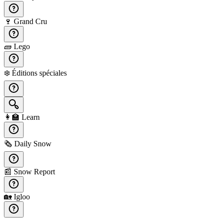
🍷
Grand Cru
🧱
Lego
❄️
Éditions spéciales
👩‍🏫
Learn
🗞️
Daily Snow
📰
Snow Report
🏡
Igloo