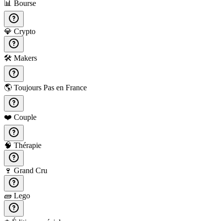
📊
Bourse
💎
Crypto
🛠️
Makers
🌎
Toujours Pas en France
❤️
Couple
🧠
Thérapie
🍷
Grand Cru
🧱
Lego