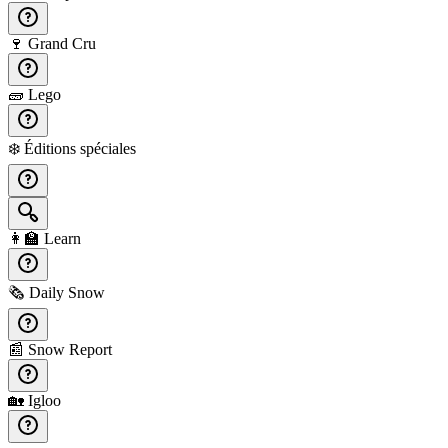
🍷
Grand Cru
🧱
Lego
❄️
Éditions spéciales
👩‍🏫
Learn
🗞️
Daily Snow
📰
Snow Report
🏡
Igloo