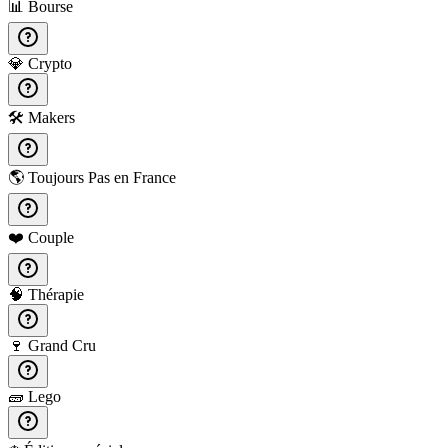
📊
Bourse
💎
Crypto
🛠️
Makers
🌎
Toujours Pas en France
❤️
Couple
🧠
Thérapie
🍷
Grand Cru
🧱
Lego