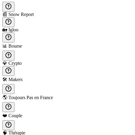
📰
Snow Report
🏡
Igloo
📊
Bourse
💎
Crypto
🛠️
Makers
🌎
Toujours Pas en France
❤️
Couple
🧠
Thérapie