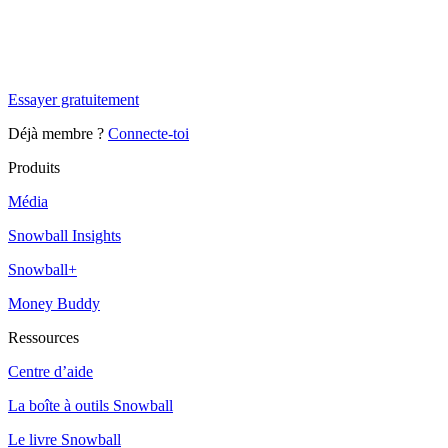
Tu es à un flocon de débloquer cet article
Snowball Insights gratuit pendant 14 jours.
Essayer gratuitement
Déjà membre ?
Connecte-toi
Produits
Média
Snowball Insights
Snowball+
Money Buddy
Ressources
Centre d’aide
La boîte à outils Snowball
Le livre Snowball