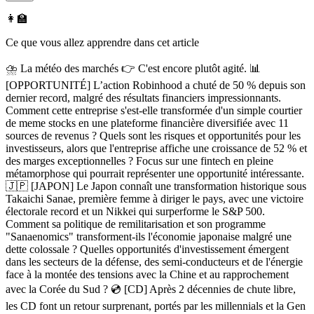
👩‍🏫
Ce que vous allez apprendre dans cet article
⛈️ La météo des marchés 👉 C'est encore plutôt agité. 📊
[OPPORTUNITÉ] L’action Robinhood a chuté de 50 % depuis son
dernier record, malgré des résultats financiers impressionnants.
Comment cette entreprise s'est-elle transformée d'un simple courtier
de meme stocks en une plateforme financière diversifiée avec 11
sources de revenus ? Quels sont les risques et opportunités pour les
investisseurs, alors que l'entreprise affiche une croissance de 52 % et
des marges exceptionnelles ? Focus sur une fintech en pleine
métamorphose qui pourrait représenter une opportunité intéressante.
🇯🇵 [JAPON] Le Japon connaît une transformation historique sous
Takaichi Sanae, première femme à diriger le pays, avec une victoire
électorale record et un Nikkei qui surperforme le S&P 500.
Comment sa politique de remilitarisation et son programme
"Sanaenomics" transforment-ils l'économie japonaise malgré une
dette colossale ? Quelles opportunités d'investissement émergent
dans les secteurs de la défense, des semi-conducteurs et de l'énergie
face à la montée des tensions avec la Chine et au rapprochement
avec la Corée du Sud ? 💿 [CD] Après 2 décennies de chute libre,
les CD font un retour surprenant, portés par les millennials et la Gen