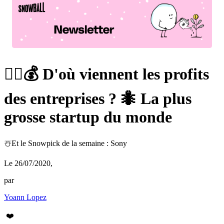
🕵️‍♀️💰 D'où viennent les profits
des entreprises ? 🐜 La plus
grosse startup du monde
☃️Et le Snowpick de la semaine : Sony
Le 26/07/2020
,
par
Yoann Lopez
❤️