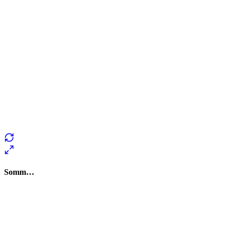
Somm…
✨
Tu es à un flocon de débloquer cet article
Snowball Insights gratuit pendant 14 jours.