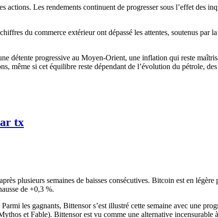
s actions. Les rendements continuent de progresser sous l’effet des inqui
iffres du commerce extérieur ont dépassé les attentes, soutenus par la d
ne détente progressive au Moyen-Orient, une inflation qui reste maîtrisab
tions, même si cet équilibre reste dépendant de l’évolution du pétrole, de
ar tx
près plusieurs semaines de baisses consécutives. Bitcoin est en légère
 hausse de +0,3 %.
Parmi les gagnants, Bittensor s’est illustré cette semaine avec une pro
ythos et Fable). Bittensor est vu comme une alternative incensurable à