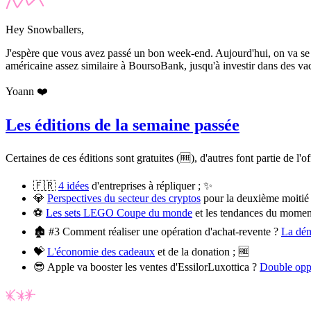
Hey Snowballers,
J'espère que vous avez passé un bon week-end. Aujourd'hui, on va se p
américaine assez similaire à BoursoBank, jusqu'à investir dans des v
Yoann ❤️
Les éditions de la semaine passée
Certaines de ces éditions sont gratuites (🆓), d'autres font partie de l'o
🇫🇷
4 idées
d'entreprises à répliquer ; ✨
💎
Perspectives du secteur des cryptos
pour la deuxième moitié
⚽
Les sets LEGO Coupe du monde
et les tendances du momen
🏚️ #3 Comment réaliser une opération d'achat-revente ?
La dém
💝
L'économie des cadeaux
et de la donation ; 🆓
😎 Apple va booster les ventes d'EssilorLuxottica ?
Double opp