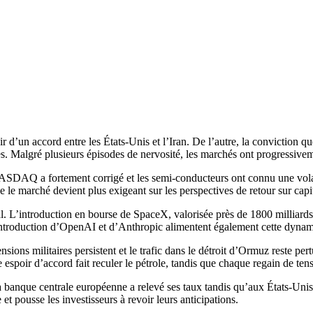
’un accord entre les États-Unis et l’Iran. De l’autre, la conviction que
s. Malgré plusieurs épisodes de nervosité, les marchés ont progressive
NASDAQ a fortement corrigé et les semi-conducteurs ont connu une volati
ue le marché devient plus exigeant sur les perspectives de retour sur capit
. L’introduction en bourse de SpaceX, valorisée près de 1800 milliards d
’introduction d’OpenAI et d’Anthropic alimentent également cette dyna
nsions militaires persistent et le trafic dans le détroit d’Ormuz reste p
ir d’accord fait reculer le pétrole, tandis que chaque regain de tension
anque centrale européenne a relevé ses taux tandis qu’aux États-Unis, l
t pousse les investisseurs à revoir leurs anticipations.