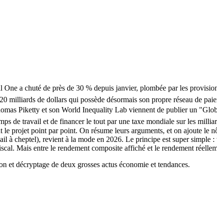
e a chuté de près de 30 % depuis janvier, plombée par les provisions po
0 milliards de dollars qui possède désormais son propre réseau de paiem
mas Piketty et son World Inequality Lab viennent de publier un "Global
mps de travail et de financer le tout par une taxe mondiale sur les mill
 le projet point par point. On résume leurs arguments, et on ajoute le
ail à cheptel), revient à la mode en 2026. Le principe est super simple
cal. Mais entre le rendement composite affiché et le rendement réelleme
on et décryptage de deux grosses actus économie et tendances.