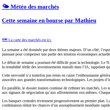
🌤️ Météo des marchés
Cette semaine en bourse par Mathieu
🗺️ La carte des marchés est ici.
La semaine a été dominée par deux thèmes majeurs. D’un côté, l’espoir d
puissant pour compenser une partie des tensions économiques actuelle
Le début de semaine a pourtant été difficile pour la technologie. Le 
la rentabilité réelle des investissements massifs dans l’IA, rappelant q
Cette nervosité n’a toutefois pas remis en cause l’enthousiasme général
associées aux grandes transformations technologiques. Les projets d
En parallèle, le dossier iranien continue de rythmer les marchés. Les te
aux signaux de négociation qu’aux affrontements eux-mêmes. Chaque espo
Les banques centrales reviennent progressivement au premier plan. La b
combinaison réduit les chances d’un assouplissement monétaire rapide e