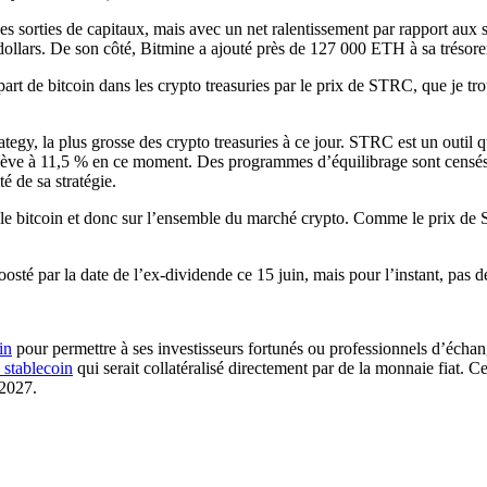
des sorties de capitaux, mais avec un net ralentissement par rapport au
ollars. De son côté, Bitmine a ajouté près de 127 000 ETH à sa trésoreri
part de bitcoin dans les
crypto treasuries
par le prix de STRC, que je tr
ategy, la plus grosse des
crypto treasuries
à ce jour. STRC est un outil q
lève à 11,5 % en ce moment. Des programmes d’équilibrage sont censés m
é de sa stratégie.
ur le bitcoin et donc sur l’ensemble du marché crypto. Comme le prix de 
é par la date de l’ex-dividende ce 15 juin, mais pour l’instant, pas de
in
pour permettre à ses investisseurs fortunés ou professionnels d’échan
 stablecoin
qui serait collatéralisé directement par de la monnaie fiat. 
 2027.