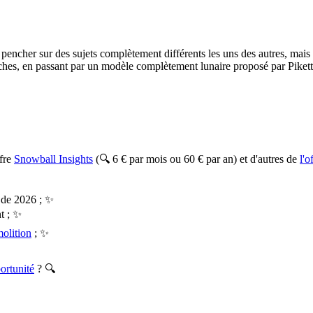
encher sur des sujets complètement différents les uns des autres, mais
aches, en passant par un modèle complètement lunaire proposé par Pikett
ffre
Snowball Insights
(🔍 6 € par mois ou 60 € par an) et d'autres de
l'
 de 2026 ; ✨
t ; ✨
olition
; ✨
ortunité
? 🔍