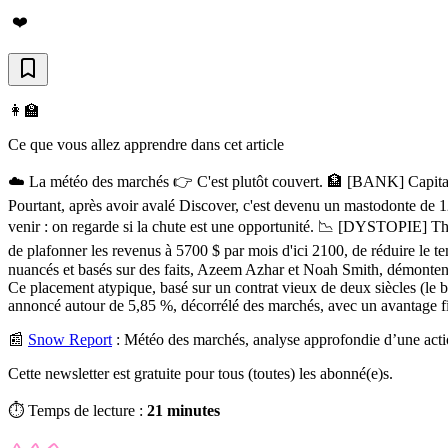
❤️
👩‍🏫
Ce que vous allez apprendre dans cet article
☁️ La météo des marchés 👉 C'est plutôt couvert. 🏦 [BANK] Capital On
Pourtant, après avoir avalé Discover, c'est devenu un mastodonte de 12
venir : on regarde si la chute est une opportunité. 📉 [DYSTOPIE] Tho
de plafonner les revenus à 5700 $ par mois d'ici 2100, de réduire le te
nuancés et basés sur des faits, Azeem Azhar et Noah Smith, démontent
Ce placement atypique, basé sur un contrat vieux de deux siècles (le b
annoncé autour de 5,85 %, décorrélé des marchés, avec un avantage fis
📰
Snow Report
:
Météo des marchés, analyse approfondie d’une acti
Cette newsletter est gratuite pour tous (toutes) les abonné(e)s.
⏱️ Temps de lecture :
21 minutes