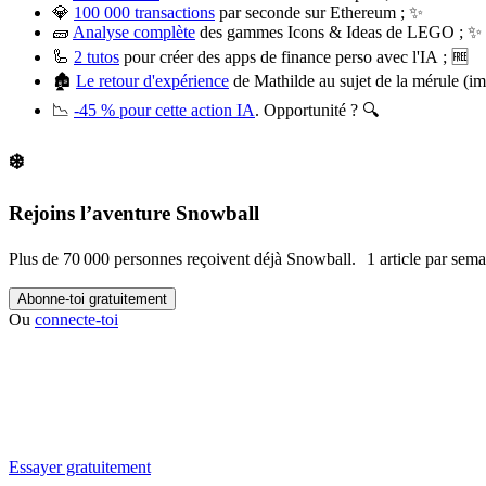
💎
100 000 transactions
par seconde sur Ethereum ; ✨
🧱
Analyse complète
des gammes Icons & Ideas de LEGO ; ✨
🦾
2 tutos
pour créer des apps de finance perso avec l'IA ; 🆓
🏚️
Le retour d'expérience
de Mathilde au sujet de la mérule (i
📉
-45 % pour cette action IA
. Opportunité ? 🔍
❄️
Rejoins l’aventure Snowball
Plus de 70 000 personnes reçoivent déjà Snowball. 1 article par semain
Abonne-toi gratuitement
Ou
connecte-toi
✨
Tu es à un flocon de débloquer cet article
Snowball Insights gratuit pendant 14 jours.
Essayer gratuitement