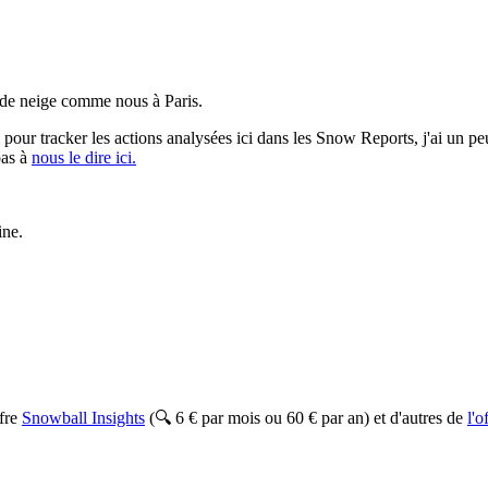
u de neige comme nous à Paris.
ur tracker les actions analysées ici dans les Snow Reports, j'ai un peu 
pas à
nous le dire ici.
ine.
ffre
Snowball Insights
(🔍 6 € par mois ou 60 € par an) et d'autres de
l'