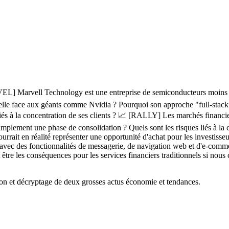
 Marvell Technology est une entreprise de semiconducteurs moins connu
-elle face aux géants comme Nvidia ? Pourquoi son approche "full-stac
 liés à la concentration de ses clients ? 📈 [RALLY] Les marchés financie
implement une phase de consolidation ? Quels sont les risques liés à l
rrait en réalité représenter une opportunité d'achat pour les invest
ec des fonctionnalités de messagerie, de navigation web et d'e-commerc
re les conséquences pour les services financiers traditionnels si nous
on et décryptage de deux grosses actus économie et tendances.