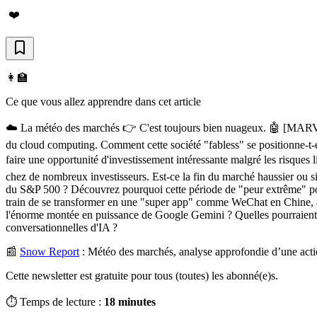
❤️
👩‍🏫
Ce que vous allez apprendre dans cet article
☁️ La météo des marchés 👉 C'est toujours bien nuageux. 🤖 [MARVEL]
du cloud computing. Comment cette société "fabless" se positionne-t
faire une opportunité d'investissement intéressante malgré les risques
chez de nombreux investisseurs. Est-ce la fin du marché haussier ou s
du S&P 500 ? Découvrez pourquoi cette période de "peur extrême" pou
train de se transformer en une "super app" comme WeChat en Chine, av
l'énorme montée en puissance de Google Gemini ? Quelles pourraient êt
conversationnelles d'IA ?
📰
Snow Report
:
Météo des marchés, analyse approfondie d’une acti
Cette newsletter est gratuite pour tous (toutes) les abonné(e)s.
⏱️ Temps de lecture :
18 minutes