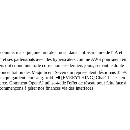
e, mais qui joue un rôle crucial dans l'infrastructure de l'IA et
k" et ses partenariats avec des hyperscalers comme AWS pourraient en
rs ont connu une forte correction ces derniers jours, semant le doute
a concentration des Magnificent Seven qui représentent désormais 35 %
isseurs qui gardent leur sang-froid. 📲 [EVERYTHING] ChatGPT est en
e. Comment OpenAI utilise-t-elle l'effet de réseau pour faire face à
 commençons à gérer nos finances via des interfaces