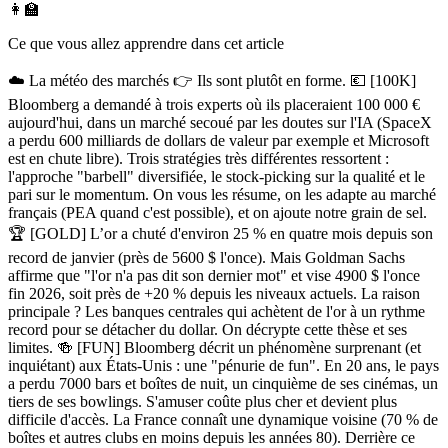
👩‍🏫
Ce que vous allez apprendre dans cet article
☁️ La météo des marchés 👉 Ils sont plutôt en forme. 💶 [100K]
Bloomberg a demandé à trois experts où ils placeraient 100 000 €
aujourd'hui, dans un marché secoué par les doutes sur l'IA (SpaceX
a perdu 600 milliards de dollars de valeur par exemple et Microsoft
est en chute libre). Trois stratégies très différentes ressortent :
l'approche "barbell" diversifiée, le stock-picking sur la qualité et le
pari sur le momentum. On vous les résume, on les adapte au marché
français (PEA quand c'est possible), et on ajoute notre grain de sel.
🏆 [GOLD] L’or a chuté d'environ 25 % en quatre mois depuis son
record de janvier (près de 5600 $ l'once). Mais Goldman Sachs
affirme que "l'or n'a pas dit son dernier mot" et vise 4900 $ l'once
fin 2026, soit près de +20 % depuis les niveaux actuels. La raison
principale ? Les banques centrales qui achètent de l'or à un rythme
record pour se détacher du dollar. On décrypte cette thèse et ses
limites. 🍻 [FUN] Bloomberg décrit un phénomène surprenant (et
inquiétant) aux États-Unis : une "pénurie de fun". En 20 ans, le pays
a perdu 7000 bars et boîtes de nuit, un cinquième de ses cinémas, un
tiers de ses bowlings. S'amuser coûte plus cher et devient plus
difficile d'accès. La France connaît une dynamique voisine (70 % de
boîtes et autres clubs en moins depuis les années 80). Derrière ce