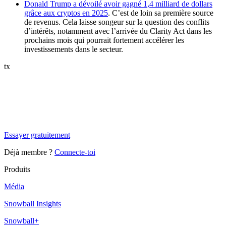
Donald Trump a dévoilé avoir gagné 1,4 milliard de dollars
grâce aux cryptos en 2025
. C’est de loin sa première source
de revenus. Cela laisse songeur sur la question des conflits
d’intérêts, notamment avec l’arrivée du
Clarity Act
dans les
prochains mois qui pourrait fortement accélérer les
investissements dans le secteur.
tx
✨
Tu es à un flocon de débloquer cet article
Snowball Insights gratuit pendant 14 jours.
Essayer gratuitement
Déjà membre ?
Connecte-toi
Produits
Média
Snowball Insights
Snowball+