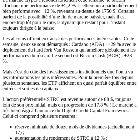
affichant une performance de +5,2 %. L’ethereum a particulièrement
bien performé avec +12 %, revenant au-dessus de 1750 $. Certains
parlent de la possibilité d’une fin de marché baissier, mais il est
encore trop tôt pour le dire, la dynamique restant pour l’instant
toujours dirigée à la baisse.
Les altcoins offrent eux aussi des performances intéressantes. Cette
semaine, deux se sont démarqués : Cardano (ADA) : +29 % avec le
déploiement du
hard fork
Van Rossem qui améliore globalement les
performances du réseau. Le second est Bitcoin Cash (BCH) : +23
%.
Mais c’est du côté des investissements institutionnels que l’on a vu
les informations les plus intéressantes. Pour la première fois depuis
plusieurs semaines, les ETF affichent un quasi parfait équilibre entre
entrées et sorties de capitaux.
L’action préférentielle STRC est revenue autour de 88 $, toujours
loin de son prix initial, mais en progression de 17,8 % ! Le marché a
très bien réagi à l’annonce du
Digital Credit Capital Framework
.
Celui-ci comprend plusieurs mesures :
réserve minimale de douze mois de dividendes (actuellement
17) ;
augmentation du rendement de STRC à 12 % ;