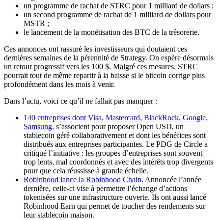
un programme de rachat de STRC pour 1 milliard de dollars ;
un second programme de rachat de 1 milliard de dollars pour
MSTR ;
le lancement de la monétisation des BTC de la trésorerie.
Ces annonces ont rassuré les investisseurs qui doutaient ces
dernières semaines de la pérennité de Strategy. On espère désormais
un retour progressif vers les 100 $. Malgré ces mesures, STRC
pourrait tout de même repartir à la baisse si le bitcoin corrige plus
profondément dans les mois à venir.
Dans l’actu, voici ce qu’il ne fallait pas manquer :
140 entreprises dont Visa, Mastercard, BlackRock, Google,
Samsung,
s’associent pour proposer Open USD, un
stablecoin géré collaborativement et dont les bénéfices sont
distribués aux entreprises participantes. Le PDG de Circle a
critiqué l’initiative : les groupes d’entreprises sont souvent
trop lents, mal coordonnés et avec des intérêts trop divergents
pour que cela réussisse à grande échelle.
Robinhood lance la
Robinhood Chain
. Annoncée l’année
dernière, celle-ci vise à permettre l’échange d’actions
tokenisées sur une infrastructure ouverte. Ils ont aussi lancé
Robinhood Earn
qui permet de toucher des rendements sur
leur stablecoin maison.