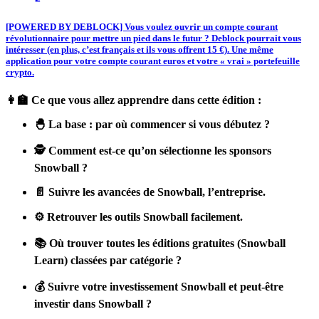
[POWERED BY DEBLOCK] V
ous voulez ouvrir un compte courant
révolutionnaire pour mettre un pied dans le futur ? Deblock pourrait vous
intéresser (en plus, c’est français et ils vous offrent 15 €).
Une même
application pour votre compte courant euros et votre « vrai » portefeuille
crypto.
👩‍🏫 Ce que vous allez apprendre dans cette édition :
🐣 La base : par où commencer si vous débutez ?
🕵️ Comment est-ce qu’on sélectionne les sponsors
Snowball ?
📄 Suivre les avancées de Snowball, l’entreprise.
⚙️ Retrouver les outils Snowball facilement.
📚 Où trouver toutes les éditions gratuites (Snowball
Learn) classées par catégorie ?
💰 Suivre votre investissement Snowball et peut-être
investir dans Snowball ?