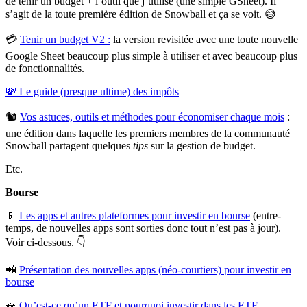
de tenir un budget + l’outil que j’utilise (une simple GSheet). Il
s’agit de la toute première édition de Snowball et ça se voit. 😅
💳
Tenir un budget V2 :
la version revisitée avec une toute nouvelle
Google Sheet beaucoup plus simple à utiliser et avec beaucoup plus
de fonctionnalités.
💸 Le guide (presque ultime) des impôts
🐿
Vos astuces, outils et méthodes pour économiser chaque mois
:
une édition dans laquelle les premiers membres de la communauté
Snowball partagent quelques
tips
sur la gestion de budget.
Etc.
Bourse
📱
Les apps et autres plateformes pour investir en bourse
(entre-
temps, de nouvelles apps sont sorties donc tout n’est pas à jour).
Voir ci-dessous. 👇
📲
Présentation des nouvelles apps (néo-courtiers) pour investir en
bourse
🧺
Qu’est-ce qu’un ETF et pourquoi investir dans les ETF