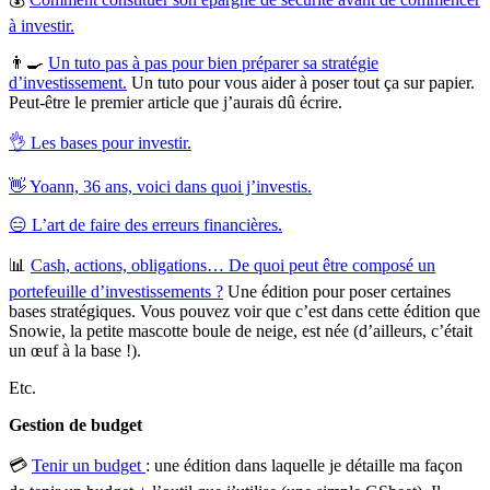
à investir.
👨‍🍳
Un tuto pas à pas pour bien préparer sa stratégie
d’investissement.
Un tuto pour vous aider à poser tout ça sur papier.
Peut-être le premier article que j’aurais dû écrire.
👌 Les bases pour investir.
👋 Yoann, 36 ans, voici dans quoi j’investis.
😑 L’art de faire des erreurs financières.
📊
Cash, actions, obligations… De quoi peut être composé un
portefeuille d’investissements ?
Une édition pour poser certaines
bases stratégiques. Vous pouvez voir que c’est dans cette édition que
Snowie, la petite mascotte boule de neige, est née (d’ailleurs, c’était
un œuf à la base !).
Etc.
Gestion de budget
💳
Tenir un budget
: une édition dans laquelle je détaille ma façon