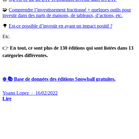
🧩
Comprendre l’investissement fractionné + quelques outils pour
investir dans des parts de maisons, de tableaux, d’actions, etc.
🌳
Est-ce possible d’investir en ayant un impact positif ?
Etc.
👉
En tout, ce sont plus de 130 éditions qui sont listées dans 13
catégories différentes.
❄️ 📚 Base de données des éditions Snowball gratuites.
Yoann Lopez
·
16/02/2022
Lire