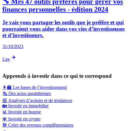
🔧 Mes 47 outils préférés pour gérer vos
finances personnelles - édition 2024
Je vais vous partager les outils que je préfère et qui
pourraient vous aider dans vos vies d’investisseuses
et d’investisseurs.
31/10/2023
Lire
Apprends à investir dans ce qui te correspond
👩‍🏫
Les bases de l’investissement
🗞️
Des actus quotidiennes
📰
Analyses d’actions et de tendances
🏡
Investir en immobilier
📊
Investir en bourse
💎
Investir en crypto
🛠️
Créer des revenus complémentaires