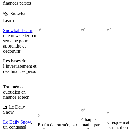
finances persos
🗞️ Snowball
Learn
✅
✅
✅
Snowball Learn
,
une newsletter par
semaine pour
apprendre et
découvrir
Les bases de
l’investissement et
des finances perso
Ton mémo
quotidien en
finance et tech
💌 Le Daily
✅
Snow
✅
✅
Chaque
Le Daily Snow
,
Chaque mat
En fin de journée, par
matin, par
un condensé
par mail ou