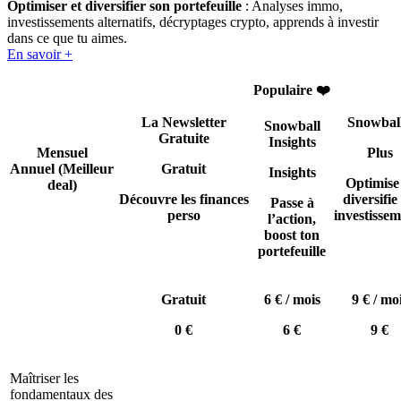
Optimiser et diversifier son portefeuille
: Analyses immo,
investissements alternatifs, décryptages crypto, apprends à investir
dans ce que tu aimes.
En savoir +
Populaire ❤️
La Newsletter
Snowbal
Snowball
Gratuite
Insights
Mensuel
Plus
Annuel
(Meilleur
Gratuit
Insights
Optimise
deal)
Découvre les finances
diversifie 
Passe à
perso
investissem
l’action,
boost ton
portefeuille
Gratuit
6 € / mois
9 € / mo
0 €
6 €
9 €
Maîtriser les
fondamentaux des