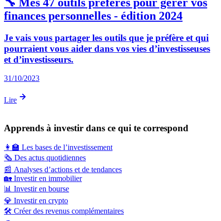
🔧 Mes 47 outils préférés pour gérer vos
finances personnelles - édition 2024
Je vais vous partager les outils que je préfère et qui
pourraient vous aider dans vos vies d’investisseuses
et d’investisseurs.
31/10/2023
Lire
Apprends à investir dans ce qui te correspond
👩‍🏫
Les bases de l’investissement
🗞️
Des actus quotidiennes
📰
Analyses d’actions et de tendances
🏡
Investir en immobilier
📊
Investir en bourse
💎
Investir en crypto
🛠️
Créer des revenus complémentaires