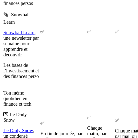
finances persos
🗞️ Snowball
Learn
✅
✅
✅
Snowball Learn
,
une newsletter par
semaine pour
apprendre et
découvrir
Les bases de
l’investissement et
des finances perso
Ton mémo
quotidien en
finance et tech
💌 Le Daily
✅
Snow
✅
✅
Chaque
Le Daily Snow
,
Chaque mat
En fin de journée, par
matin, par
un condensé
par mail ou