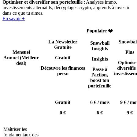
Optimiser et diversifier son portefeuille
: Analyses immo,
investissements alternatifs, décryptages crypto, apprends à investir
dans ce que tu aimes.
En savoir +
Populaire ❤️
La Newsletter
Snowbal
Snowball
Gratuite
Insights
Mensuel
Plus
Annuel
(Meilleur
Gratuit
Insights
Optimise
deal)
Découvre les finances
diversifie 
Passe à
perso
investissem
l’action,
boost ton
portefeuille
Gratuit
6 € / mois
9 € / mo
0 €
6 €
9 €
Maîtriser les
fondamentaux des