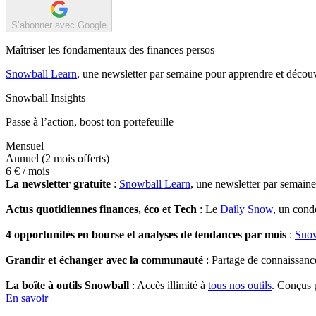
S’abonner avec Google
Maîtriser les fondamentaux des finances persos
Snowball Learn
, une newsletter par semaine pour apprendre et découv
Snowball Insights
Passe à l’action, boost ton portefeuille
Mensuel
Annuel
(2 mois offerts)
6 €
/ mois
La newsletter gratuite
:
Snowball Learn
, une newsletter par semain
Actus quotidiennes finances, éco et Tech
: Le
Daily Snow
, un cond
4 opportunités en bourse et analyses de tendances par mois
:
Snow
Grandir et échanger avec la communauté
: Partage de connaissanc
La boîte à outils Snowball
: Accès illimité à
tous nos outils
. Conçus p
En savoir +