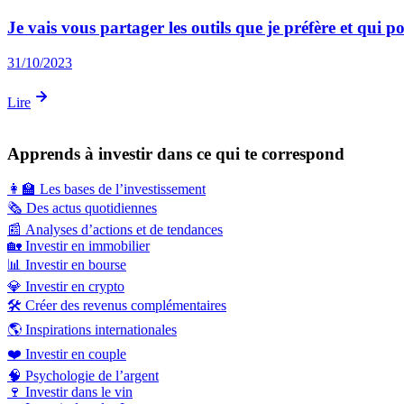
Je vais vous partager les outils que je préfère et qui p
31/10/2023
Lire
Apprends à investir dans ce qui te correspond
👩‍🏫
Les bases de l’investissement
🗞️
Des actus quotidiennes
📰
Analyses d’actions et de tendances
🏡
Investir en immobilier
📊
Investir en bourse
💎
Investir en crypto
🛠️
Créer des revenus complémentaires
🌎
Inspirations internationales
❤️
Investir en couple
🧠
Psychologie de l’argent
🍷
Investir dans le vin