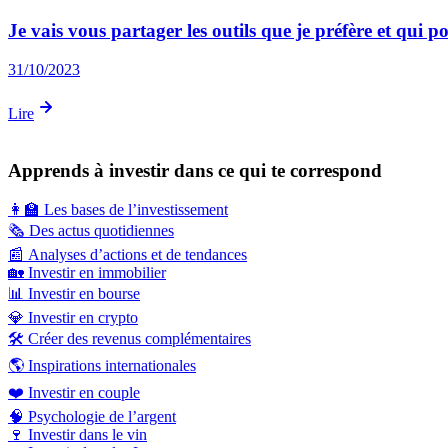
Je vais vous partager les outils que je préfère et qui p
31/10/2023
Lire
Apprends à investir dans ce qui te correspond
👩‍🏫
Les bases de l’investissement
🗞️
Des actus quotidiennes
📰
Analyses d’actions et de tendances
🏡
Investir en immobilier
📊
Investir en bourse
💎
Investir en crypto
🛠️
Créer des revenus complémentaires
🌎
Inspirations internationales
❤️
Investir en couple
🧠
Psychologie de l’argent
🍷
Investir dans le vin