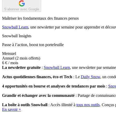
S’abonner avec Google
Maîtriser les fondamentaux des finances persos
Snowball Learn
, une newsletter par semaine pour apprendre et découv
Snowball Insights
Passe à l’action, boost ton portefeuille
Mensuel
Annuel
(2 mois offerts)
6 €
/ mois
La newsletter gratuite
:
Snowball Learn
, une newsletter par semain
Actus quotidiennes finances, éco et Tech
: Le
Daily Snow
, un cond
4 opportunités en bourse et analyses de tendances par mois
:
Snow
Grandir et échanger avec la communauté
: Partage de connaissanc
La boîte à outils Snowball
: Accès illimité à
tous nos outils
. Conçus p
En savoir +