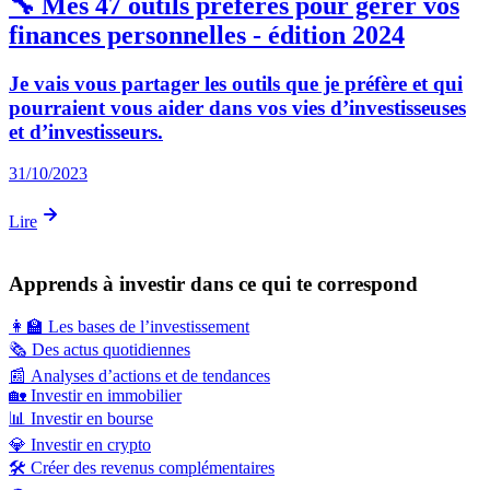
🔧 Mes 47 outils préférés pour gérer vos
finances personnelles - édition 2024
Je vais vous partager les outils que je préfère et qui
pourraient vous aider dans vos vies d’investisseuses
et d’investisseurs.
31/10/2023
Lire
Apprends à investir dans ce qui te correspond
👩‍🏫
Les bases de l’investissement
🗞️
Des actus quotidiennes
📰
Analyses d’actions et de tendances
🏡
Investir en immobilier
📊
Investir en bourse
💎
Investir en crypto
🛠️
Créer des revenus complémentaires