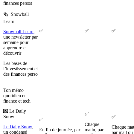
finances persos
🗞️ Snowball
Learn
✅
✅
✅
Snowball Learn
,
une newsletter par
semaine pour
apprendre et
découvrir
Les bases de
l’investissement et
des finances perso
Ton mémo
quotidien en
finance et tech
💌 Le Daily
✅
Snow
✅
✅
Chaque
Le Daily Snow
,
Chaque mat
En fin de journée, par
matin, par
un condensé
par mail ou