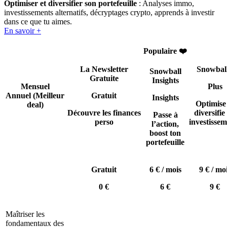
Optimiser et diversifier son portefeuille
: Analyses immo,
investissements alternatifs, décryptages crypto, apprends à investir
dans ce que tu aimes.
En savoir +
Populaire ❤️
La Newsletter
Snowbal
Snowball
Gratuite
Insights
Mensuel
Plus
Annuel
(Meilleur
Gratuit
Insights
Optimise
deal)
Découvre les finances
diversifie 
Passe à
perso
investissem
l’action,
boost ton
portefeuille
Gratuit
6 € / mois
9 € / mo
0 €
6 €
9 €
Maîtriser les
fondamentaux des