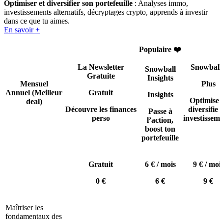
Optimiser et diversifier son portefeuille
: Analyses immo,
investissements alternatifs, décryptages crypto, apprends à investir
dans ce que tu aimes.
En savoir +
Populaire ❤️
La Newsletter
Snowbal
Snowball
Gratuite
Insights
Mensuel
Plus
Annuel
(Meilleur
Gratuit
Insights
Optimise
deal)
Découvre les finances
diversifie 
Passe à
perso
investissem
l’action,
boost ton
portefeuille
Gratuit
6 € / mois
9 € / mo
0 €
6 €
9 €
Maîtriser les
fondamentaux des