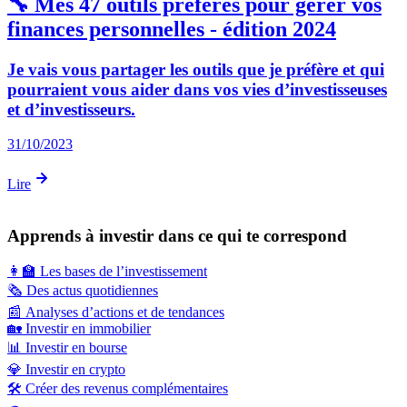
🔧 Mes 47 outils préférés pour gérer vos
finances personnelles - édition 2024
Je vais vous partager les outils que je préfère et qui
pourraient vous aider dans vos vies d’investisseuses
et d’investisseurs.
31/10/2023
Lire
Apprends à investir dans ce qui te correspond
👩‍🏫
Les bases de l’investissement
🗞️
Des actus quotidiennes
📰
Analyses d’actions et de tendances
🏡
Investir en immobilier
📊
Investir en bourse
💎
Investir en crypto
🛠️
Créer des revenus complémentaires