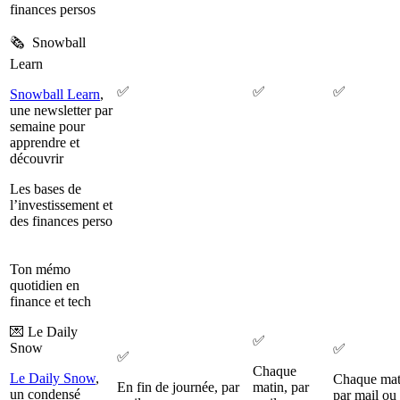
finances persos
🗞️ Snowball
Learn
✅
✅
✅
Snowball Learn
,
une newsletter par
semaine pour
apprendre et
découvrir
Les bases de
l’investissement et
des finances perso
Ton mémo
quotidien en
finance et tech
💌 Le Daily
✅
Snow
✅
✅
Chaque
Le Daily Snow
,
Chaque mat
En fin de journée, par
matin, par
un condensé
par mail ou