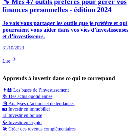
🔧 Mes 47 outils préférés pour gérer vos
finances personnelles - édition 2024
Je vais vous partager les outils que je préfère et qui
pourraient vous aider dans vos vies d’investisseuses
et d’investisseurs.
31/10/2023
Lire
Apprends à investir dans ce qui te correspond
👩‍🏫
Les bases de l’investissement
🗞️
Des actus quotidiennes
📰
Analyses d’actions et de tendances
🏡
Investir en immobilier
📊
Investir en bourse
💎
Investir en crypto
🛠️
Créer des revenus complémentaires