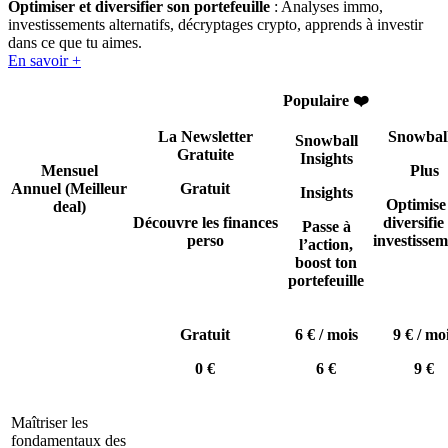
Optimiser et diversifier son portefeuille
: Analyses immo,
investissements alternatifs, décryptages crypto, apprends à investir
dans ce que tu aimes.
En savoir +
Populaire ❤️
La Newsletter
Snowbal
Snowball
Gratuite
Insights
Mensuel
Plus
Annuel
(Meilleur
Gratuit
Insights
Optimise
deal)
Découvre les finances
diversifie 
Passe à
perso
investissem
l’action,
boost ton
portefeuille
Gratuit
6 € / mois
9 € / mo
0 €
6 €
9 €
Maîtriser les
fondamentaux des