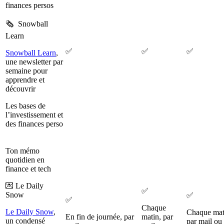
finances persos
🗞️ Snowball
Learn
✅
✅
✅
Snowball Learn
,
une newsletter par
semaine pour
apprendre et
découvrir
Les bases de
l’investissement et
des finances perso
Ton mémo
quotidien en
finance et tech
💌 Le Daily
✅
Snow
✅
✅
Chaque
Le Daily Snow
,
Chaque mat
En fin de journée, par
matin, par
un condensé
par mail ou