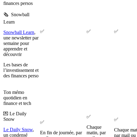
finances persos
🗞️ Snowball
Learn
✅
✅
✅
Snowball Learn
,
une newsletter par
semaine pour
apprendre et
découvrir
Les bases de
l’investissement et
des finances perso
Ton mémo
quotidien en
finance et tech
💌 Le Daily
✅
Snow
✅
✅
Chaque
Le Daily Snow
,
Chaque mat
En fin de journée, par
matin, par
un condensé
par mail ou