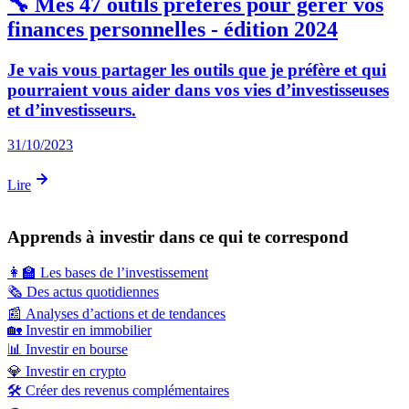
🔧 Mes 47 outils préférés pour gérer vos
finances personnelles - édition 2024
Je vais vous partager les outils que je préfère et qui
pourraient vous aider dans vos vies d’investisseuses
et d’investisseurs.
31/10/2023
Lire
Apprends à investir dans ce qui te correspond
👩‍🏫
Les bases de l’investissement
🗞️
Des actus quotidiennes
📰
Analyses d’actions et de tendances
🏡
Investir en immobilier
📊
Investir en bourse
💎
Investir en crypto
🛠️
Créer des revenus complémentaires