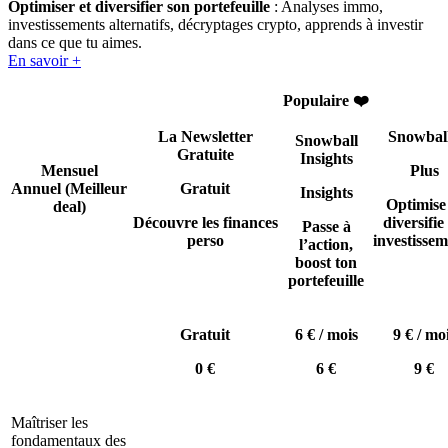
Optimiser et diversifier son portefeuille
: Analyses immo,
investissements alternatifs, décryptages crypto, apprends à investir
dans ce que tu aimes.
En savoir +
Populaire ❤️
La Newsletter
Snowbal
Snowball
Gratuite
Insights
Mensuel
Plus
Annuel
(Meilleur
Gratuit
Insights
Optimise
deal)
Découvre les finances
diversifie 
Passe à
perso
investissem
l’action,
boost ton
portefeuille
Gratuit
6 € / mois
9 € / mo
0 €
6 €
9 €
Maîtriser les
fondamentaux des