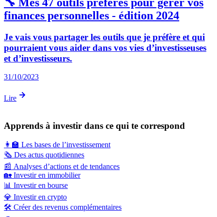
🔧 Mes 47 outils préférés pour gérer vos
finances personnelles - édition 2024
Je vais vous partager les outils que je préfère et qui
pourraient vous aider dans vos vies d’investisseuses
et d’investisseurs.
31/10/2023
Lire
Apprends à investir dans ce qui te correspond
👩‍🏫
Les bases de l’investissement
🗞️
Des actus quotidiennes
📰
Analyses d’actions et de tendances
🏡
Investir en immobilier
📊
Investir en bourse
💎
Investir en crypto
🛠️
Créer des revenus complémentaires