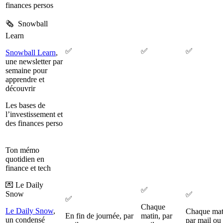
finances persos
🗞️ Snowball
Learn
✅
✅
✅
Snowball Learn
,
une newsletter par
semaine pour
apprendre et
découvrir
Les bases de
l’investissement et
des finances perso
Ton mémo
quotidien en
finance et tech
💌 Le Daily
✅
Snow
✅
✅
Chaque
Le Daily Snow
,
Chaque mat
En fin de journée, par
matin, par
un condensé
par mail ou