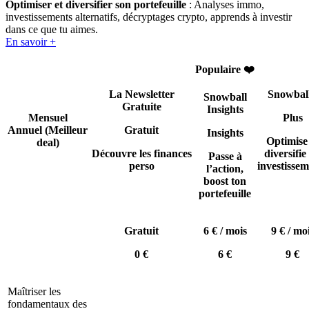
Optimiser et diversifier son portefeuille
: Analyses immo,
investissements alternatifs, décryptages crypto, apprends à investir
dans ce que tu aimes.
En savoir +
Populaire ❤️
La Newsletter
Snowbal
Snowball
Gratuite
Insights
Mensuel
Plus
Annuel
(Meilleur
Gratuit
Insights
Optimise
deal)
Découvre les finances
diversifie 
Passe à
perso
investissem
l’action,
boost ton
portefeuille
Gratuit
6 € / mois
9 € / mo
0 €
6 €
9 €
Maîtriser les
fondamentaux des