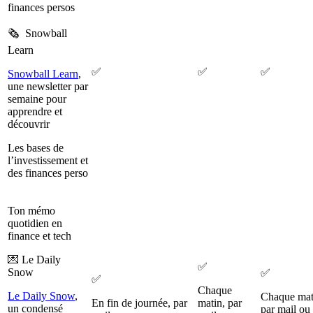
finances persos
🗞️ Snowball
Learn
✅
✅
✅
Snowball Learn
,
une newsletter par
semaine pour
apprendre et
découvrir
Les bases de
l’investissement et
des finances perso
Ton mémo
quotidien en
finance et tech
💌 Le Daily
✅
Snow
✅
✅
Chaque
Le Daily Snow
,
Chaque mat
En fin de journée, par
matin, par
un condensé
par mail ou