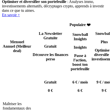
Optimiser et diversifier son portefeuille
: Analyses immo,
investissements alternatifs, décryptages crypto, apprends à investir
dans ce que tu aimes.
En savoir +
Populaire ❤️
La Newsletter
Snowbal
Snowball
Gratuite
Insights
Mensuel
Plus
Annuel
(Meilleur
Gratuit
Insights
Optimise
deal)
Découvre les finances
diversifie 
Passe à
perso
investissem
l’action,
boost ton
portefeuille
Gratuit
6 € / mois
9 € / mo
0 €
6 €
9 €
Maîtriser les
fondamentaux des