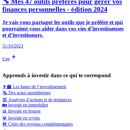
🔧 Mes 47 outils préférés pour gérer vos
finances personnelles - édition 2024
Je vais vous partager les outils que je préfère et qui
pourraient vous aider dans vos vies d’investisseuses
et d’investisseurs.
31/10/2023
Lire
Apprends à investir dans ce qui te correspond
👩‍🏫
Les bases de l’investissement
🗞️
Des actus quotidiennes
📰
Analyses d’actions et de tendances
🏡
Investir en immobilier
📊
Investir en bourse
💎
Investir en crypto
🛠️
Créer des revenus complémentaires