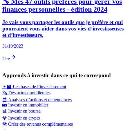
🔧 Mes 47 outils préférés pour gérer vos
finances personnelles - édition 2024
Je vais vous partager les outils que je préfère et qui
pourraient vous aider dans vos vies d’investisseuses
et d’investisseurs.
31/10/2023
Lire
Apprends à investir dans ce qui te correspond
👩‍🏫
Les bases de l’investissement
🗞️
Des actus quotidiennes
📰
Analyses d’actions et de tendances
🏡
Investir en immobilier
📊
Investir en bourse
💎
Investir en crypto
🛠️
Créer des revenus complémentaires