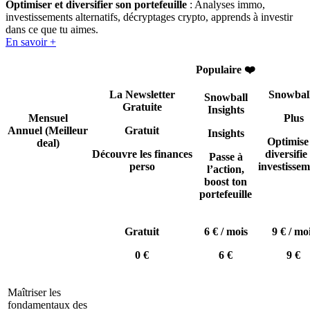
Optimiser et diversifier son portefeuille
: Analyses immo,
investissements alternatifs, décryptages crypto, apprends à investir
dans ce que tu aimes.
En savoir +
Populaire ❤️
La Newsletter
Snowbal
Snowball
Gratuite
Insights
Mensuel
Plus
Annuel
(Meilleur
Gratuit
Insights
Optimise
deal)
Découvre les finances
diversifie 
Passe à
perso
investissem
l’action,
boost ton
portefeuille
Gratuit
6 € / mois
9 € / mo
0 €
6 €
9 €
Maîtriser les
fondamentaux des