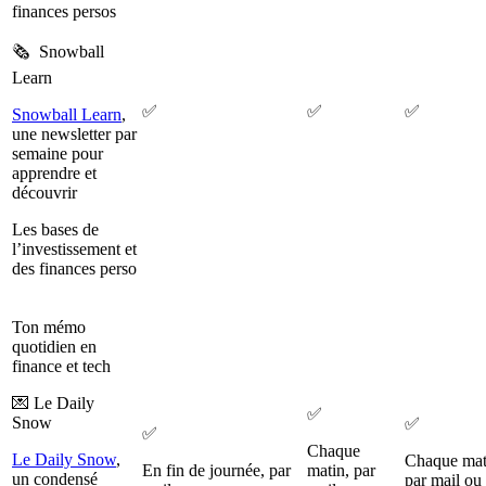
finances persos
🗞️ Snowball
Learn
✅
✅
✅
Snowball Learn
,
une newsletter par
semaine pour
apprendre et
découvrir
Les bases de
l’investissement et
des finances perso
Ton mémo
quotidien en
finance et tech
💌 Le Daily
✅
Snow
✅
✅
Chaque
Le Daily Snow
,
Chaque mat
En fin de journée, par
matin, par
un condensé
par mail ou