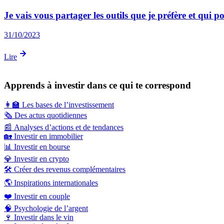
Je vais vous partager les outils que je préfère et qui p
31/10/2023
Lire
Apprends à investir dans ce qui te correspond
👩‍🏫
Les bases de l’investissement
🗞️
Des actus quotidiennes
📰
Analyses d’actions et de tendances
🏡
Investir en immobilier
📊
Investir en bourse
💎
Investir en crypto
🛠️
Créer des revenus complémentaires
🌎
Inspirations internationales
❤️
Investir en couple
🧠
Psychologie de l’argent
🍷
Investir dans le vin