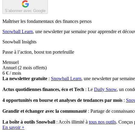
S’abonner avec Google
Maîtriser les fondamentaux des finances persos
Snowball Learn
, une newsletter par semaine pour apprendre et découv
Snowball Insights
Passe à l’action, boost ton portefeuille
Mensuel
Annuel
(2 mois offerts)
6 €
/ mois
La newsletter gratuite
:
Snowball Learn
, une newsletter par semain
Actus quotidiennes finances, éco et Tech
: Le
Daily Snow
, un cond
4 opportunités en bourse et analyses de tendances par mois
:
Snow
Grandir et échanger avec la communauté
: Partage de connaissanc
La boîte à outils Snowball
: Accès illimité à
tous nos outils
. Conçus p
En savoir +