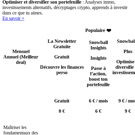
Optimiser et diversifier son portefeuille
: Analyses immo,
investissements alternatifs, décryptages crypto, apprends à investir
dans ce que tu aimes.
En savoir +
Populaire ❤️
La Newsletter
Snowbal
Snowball
Gratuite
Insights
Mensuel
Plus
Annuel
(Meilleur
Gratuit
Insights
Optimise
deal)
Découvre les finances
diversifie 
Passe à
perso
investissem
l’action,
boost ton
portefeuille
Gratuit
6 € / mois
9 € / mo
0 €
6 €
9 €
Maîtriser les
fondamentaux des