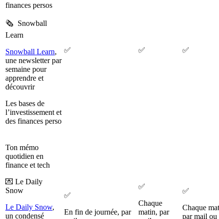
finances persos
🗞️ Snowball
Learn
✅
✅
✅
Snowball Learn
,
une newsletter par
semaine pour
apprendre et
découvrir
Les bases de
l’investissement et
des finances perso
Ton mémo
quotidien en
finance et tech
💌 Le Daily
✅
Snow
✅
✅
Chaque
Le Daily Snow
,
Chaque mat
En fin de journée, par
matin, par
un condensé
par mail ou