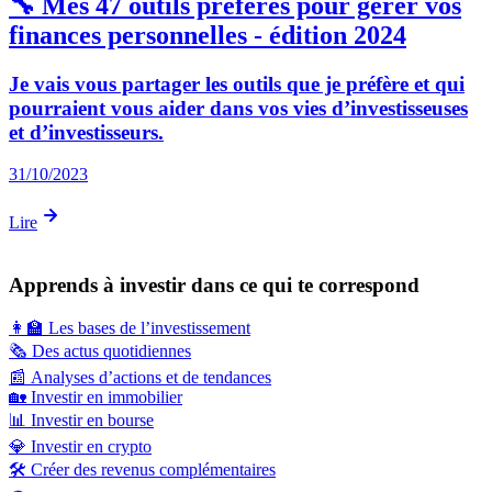
🔧 Mes 47 outils préférés pour gérer vos
finances personnelles - édition 2024
Je vais vous partager les outils que je préfère et qui
pourraient vous aider dans vos vies d’investisseuses
et d’investisseurs.
31/10/2023
Lire
Apprends à investir dans ce qui te correspond
👩‍🏫
Les bases de l’investissement
🗞️
Des actus quotidiennes
📰
Analyses d’actions et de tendances
🏡
Investir en immobilier
📊
Investir en bourse
💎
Investir en crypto
🛠️
Créer des revenus complémentaires