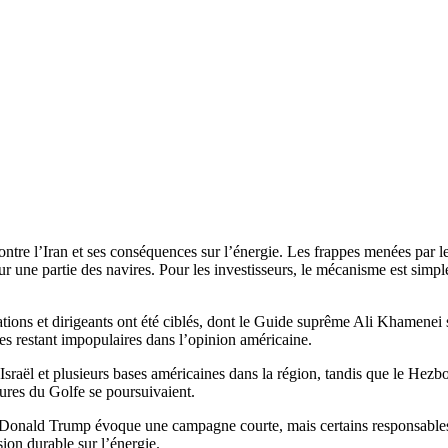
re l’Iran et ses conséquences sur l’énergie. Les frappes menées par les 
ur une partie des navires. Pour les investisseurs, le mécanisme est simp
tallations et dirigeants ont été ciblés, dont le Guide suprême Ali Khamen
res restant impopulaires dans l’opinion américaine.
é Israël et plusieurs bases américaines dans la région, tandis que le Hez
ctures du Golfe se poursuivaient.
s. Donald Trump évoque une campagne courte, mais certains responsables
ion durable sur l’énergie.