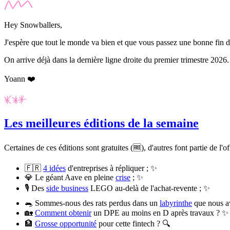
Hey Snowballers,
J'espère que tout le monde va bien et que vous passez une bonne fin 
On arrive déjà dans la dernière ligne droite du premier trimestre 2026
Yoann ❤️
Les meilleures éditions de la semaine
Certaines de ces éditions sont gratuites (🆓), d'autres font partie de l'o
🇫🇷
4 idées
d'entreprises à répliquer ; ✨
💎 Le géant Aave en pleine
crise
; ✨
🎙️ Des
side business
LEGO au-delà de l'achat-revente ; ✨
🐀 Sommes-nous des rats perdus dans un
labyrinthe
que nous a
🏡
Comment obtenir
un DPE au moins en D après travaux ? ✨
🏦
Grosse opportunité
pour cette fintech ? 🔍