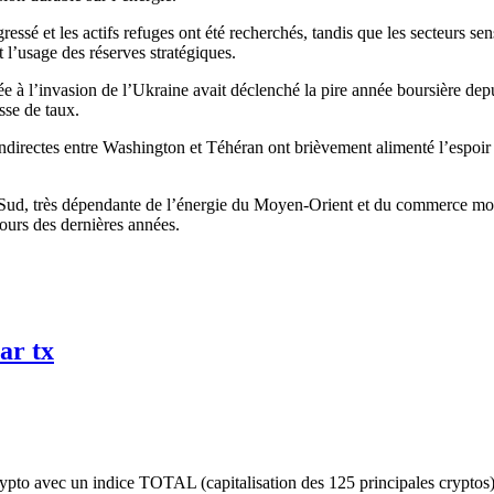
ssé et les actifs refuges ont été recherchés, tandis que les secteurs sen
t l’usage des réserves stratégiques.
iée à l’invasion de l’Ukraine avait déclenché la pire année boursière d
isse de taux.
 indirectes entre Washington et Téhéran ont brièvement alimenté l’espoi
ud, très dépendante de l’énergie du Moyen-Orient et du commerce mondi
cours des dernières années.
ar tx
pto avec un indice TOTAL (capitalisation des 125 principales cryptos