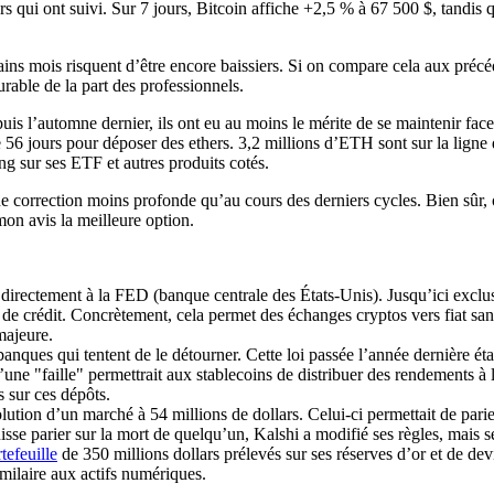
urs qui ont suivi. Sur 7 jours, Bitcoin affiche +2,5 % à 67 500 $, tand
ns mois risquent d’être encore baissiers. Si on compare cela aux précéde
rable de la part des professionnels.
 l’automne dernier, ils ont eu au moins le mérite de se maintenir fac
 56 jours pour déposer des ethers. 3,2 millions d’ETH sont sur la ligne d
ng sur ses ETF et autres produits cotés.
 correction moins profonde qu’au cours des derniers cycles. Bien sûr, o
mon avis la meilleure option.
directement à la FED (banque centrale des États-Unis). Jusqu’ici excl
et de crédit. Concrètement, cela permet des échanges cryptos vers fiat sa
majeure.
anques qui tentent de le détourner. Cette loi passée l’année dernière éta
une "faille" permettrait aux stablecoins de distribuer des rendements à 
s sur ces dépôts.
lution d’un marché à 54 millions de dollars. Celui-ci permettait de pari
isse parier sur la mort de quelqu’un, Kalshi a modifié ses règles, mais 
tefeuille
de 350 millions dollars prélevés sur ses réserves d’or et de devi
ilaire aux actifs numériques.