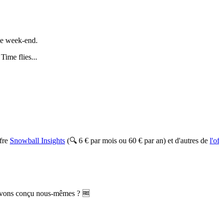
de week-end.
.
Time flies
...
ffre
Snowball Insights
(🔍 6 € par mois ou 60 € par an) et d'autres de
l'
vons conçu nous-mêmes ? 🆓