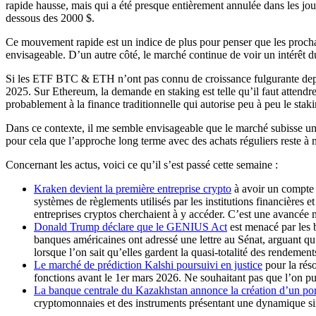
rapide hausse, mais qui a été presque entièrement annulée dans les jo
dessous des 2000 $.
Ce mouvement rapide est un indice de plus pour penser que les prochai
envisageable. D’un autre côté, le marché continue de voir un intérêt du
Si les ETF BTC & ETH n’ont pas connu de croissance fulgurante depuis
2025. Sur Ethereum, la demande en staking est telle qu’il faut attendre
probablement à la finance traditionnelle qui autorise peu à peu le staki
Dans ce contexte, il me semble envisageable que le marché subisse une
pour cela que l’approche long terme avec des achats réguliers reste à 
Concernant les actus, voici ce qu’il s’est passé cette semaine :
Kraken devient la première entreprise crypto
à avoir un compte 
systèmes de règlements utilisés par les institutions financières 
entreprises cryptos cherchaient à y accéder. C’est une avancée 
Donald Trump déclare que le GENIUS Act
est menacé par les b
banques américaines ont adressé une lettre au Sénat, arguant qu’
lorsque l’on sait qu’elles gardent la quasi-totalité des rendement
Le marché de prédiction Kalshi poursuivi en justice
pour la réso
fonctions avant le 1er mars 2026. Ne souhaitant pas que l’on pu
La banque centrale du Kazakhstan annonce la création d’un por
cryptomonnaies et des instruments présentant une dynamique sim