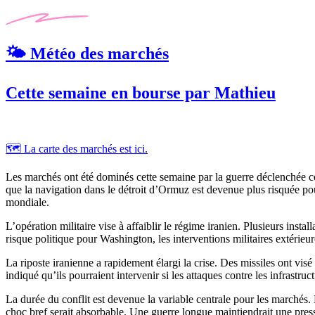
🌤️ Météo des marchés
Cette semaine en bourse par Mathieu
🗺️ La carte des marchés est ici.
Les marchés ont été dominés cette semaine par la guerre déclenchée cont
que la navigation dans le détroit d’Ormuz est devenue plus risquée po
mondiale.
L’opération militaire vise à affaiblir le régime iranien. Plusieurs ins
risque politique pour Washington, les interventions militaires extérieu
La riposte iranienne a rapidement élargi la crise. Des missiles ont vis
indiqué qu’ils pourraient intervenir si les attaques contre les infrastru
La durée du conflit est devenue la variable centrale pour les marché
choc bref serait absorbable. Une guerre longue maintiendrait une press