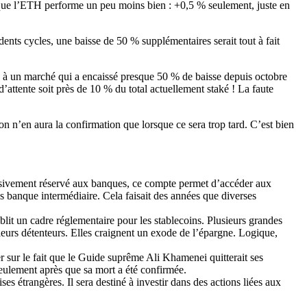
is que l’ETH performe un peu moins bien : +0,5 % seulement, juste en
nts cycles, une baisse de 50 % supplémentaires serait tout à fait
e à un marché qui a encaissé presque 50 % de baisse depuis octobre
’attente soit près de 10 % du total actuellement staké ! La faute
n n’en aura la confirmation que lorsque ce sera trop tard. C’est bien
usivement réservé aux banques, ce compte permet d’accéder aux
ns banque intermédiaire. Cela faisait des années que diverses
blit un cadre réglementaire pour les stablecoins. Plusieurs grandes
leurs détenteurs. Elles craignent un exode de l’épargne. Logique,
er sur le fait que le Guide suprême Ali Khamenei quitterait ses
seulement après que sa mort a été confirmée.
ses étrangères. Il sera destiné à investir dans des actions liées aux