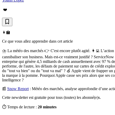
Yoann Lopez
❤️
👩‍🏫
Ce que vous allez apprendre dans cet article
⛈️ La météo des marchés 👉 C'est encore plutôt agité. 👩‍💻 L’action
cannibaliser son business. Mais est-ce vraiment justifié ? ServiceNow n
entreprise qui génère 4,5 milliards de cash annuellement avec 97 % d
performe, de l'autre, les défauts de paiement sur cartes de crédit ex
du "tout va bien" ou du "tout va mal" ? 🍏 Apple vient de frapper u
la marque à la pomme. Pourquoi Apple casse ses prix alors que ses conc
Intelligence ?
📰
Snow Report
:
Météo des marchés, analyse approfondie d’une acti
Cette newsletter est gratuite pour tous (toutes) les abonné(e)s.
⏱️ Temps de lecture :
20 minutes