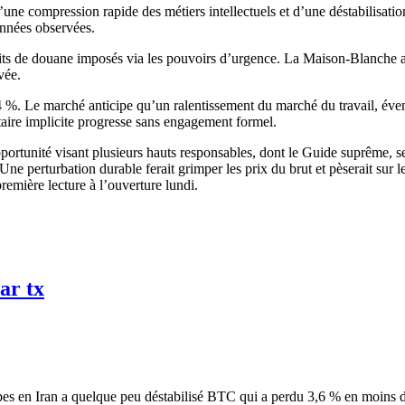
 d’une compression rapide des métiers intellectuels et d’une déstabilisa
onnées observées.
its de douane imposés via les pouvoirs d’urgence. La Maison-Blanche a r
vée.
 %. Le marché anticipe qu’un ralentissement du marché du travail, éven
aire implicite progresse sans engagement formel.
opportunité visant plusieurs hauts responsables, dont le Guide suprême, 
Une perturbation durable ferait grimper les prix du brut et pèserait sur
emière lecture à l’ouverture lundi.
ar tx
pes en Iran a quelque peu déstabilisé BTC qui a perdu 3,6 % en moins d