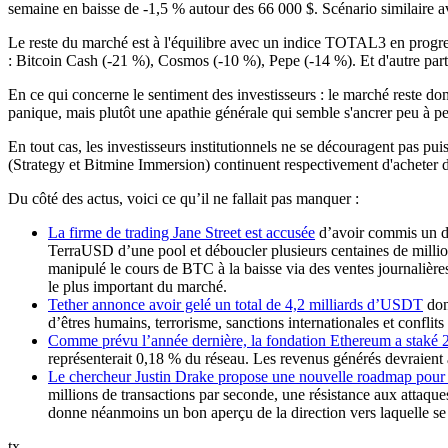
semaine en baisse de -1,5 % autour des 66 000 $. Scénario similaire av
Le reste du marché est à l'équilibre avec un indice TOTAL3 en progres
: Bitcoin Cash (-21 %), Cosmos (-10 %), Pepe (-14 %). Et d'autre pa
En ce qui concerne le sentiment des investisseurs : le marché reste d
panique, mais plutôt une apathie générale qui semble s'ancrer peu à pe
En tout cas, les investisseurs institutionnels ne se découragent pas pu
(Strategy et Bitmine Immersion) continuent respectivement d'acheter
Du côté des actus, voici ce qu’il ne fallait pas manquer :
La firme de trading Jane Street est accusée
d’avoir commis un dé
TerraUSD d’une pool et déboucler plusieurs centaines de million
manipulé le cours de BTC à la baisse via des ventes journalières
le plus important du marché.
Tether annonce avoir gelé un total de 4,2 milliards d’USDT
dont
d’êtres humains, terrorisme, sanctions internationales et conflits
Comme prévu l’année dernière, la fondation Ethereum a stak
représenterait 0,18 % du réseau. Les revenus générés devraient av
Le chercheur Justin Drake propose une nouvelle roadmap pou
millions de transactions par seconde, une résistance aux attaqu
donne néanmoins un bon aperçu de la direction vers laquelle se 
tx