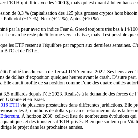
ec l’ETH qui flirte avec les 2000 $, mais qui est quant à lui en hausse d
sion de 0,3 % (capitalisation des 125 plus grosses cryptos hors bitcoin
rt : Polkadot (+17 %), Near (+12 %), Aptos (+10 %).
ominé par la peur avec un indice
Fear & Greed
toujours très bas à 14/100
u. Le marché reste plutôt tourné vers la baisse, mais il est possible que
isque les ETF restent à l'équilibre par rapport aux dernières semaines. 
 du BTC et de l'ETH.
lit d’initié lors du crash de Terra-LUNA en mai 2022. Ses liens avec Te
s de dollars d’exposition quelques heures avant le crash. D’autre part,
. Elle aurait profité de sa position comme l’une des quatre entités autor
 3,5 milliards depuis l’été 2023. Réalisés à la demande des forces de l’or
 en Ukraine et en Israël.
é 2016 ETH
via plusieurs prestataires dans différentes juridictions. Elle p
oisiner les 3,5 millions de dollars par an et retourneront dans la trésor
r Ethereum
. À horizon 2030, celle-ci liste de nombreuses évolutions qui p
es quantiques et des transferts d’ETH privés. Bien que soutenu par Vita
dirige le projet dans les prochaines années.