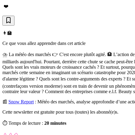
❤️
👩‍🏫
Ce que vous allez apprendre dans cet article
⛈️ La météo des marchés 👉 C'est encore plutôt agité. 🏦 L’action de 
milliards aujourd'hui. Pourtant, derrière cette chute se cache peut-êt
Quels sont les vrais moteurs de croissance cachés ? Et surtout, pourquo
marchés cette semaine en imaginant un scénario catastrophe pour 2028 
d'alarme légitime ? Quels sont les contre-arguments des experts ? Et su
(contrefaçons version moderne) sont en train de devenir un phénomène 
contraire leur valeur ? Comment des entreprises comme e.l.f. Beauty sur
📰
Snow Report
:
Météo des marchés, analyse approfondie d’une acti
Cette newsletter est gratuite pour tous (toutes) les abonné(e)s.
⏱️ Temps de lecture :
20 minutes