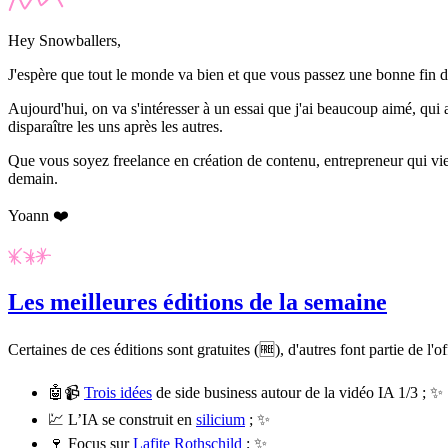
Hey Snowballers,
J'espère que tout le monde va bien et que vous passez une bonne fin 
Aujourd'hui, on va s'intéresser à un essai que j'ai beaucoup aimé, qui 
disparaître les uns après les autres.
Que vous soyez freelance en création de contenu, entrepreneur qui vient
demain.
Yoann ❤️
Les meilleures éditions de la semaine
Certaines de ces éditions sont gratuites (🆓), d'autres font partie de l'o
🤖📹
Trois idées
de side business autour de la vidéo IA 1/3 ; ✨
💹 L’IA se construit en
silicium
; ✨
🍷 Focus sur
Lafite Rothschild
; ✨