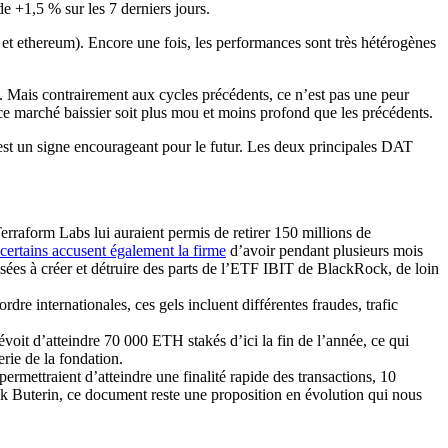
e +1,5 % sur les 7 derniers jours.
 et ethereum). Encore une fois, les performances sont très hétérogènes
. Mais contrairement aux cycles précédents, ce n’est pas une peur
 ce marché baissier soit plus mou et moins profond que les précédents.
C'est un signe encourageant pour le futur. Les deux principales DAT
rraform Labs lui auraient permis de retirer 150 millions de
certains accusent également la firme
d’avoir pendant plusieurs mois
isées à créer et détruire des parts de l’ETF IBIT de BlackRock, de loin
dre internationales, ces gels incluent différentes fraudes, trafic
révoit d’atteindre 70 000 ETH stakés d’ici la fin de l’année, ce qui
erie de la fondation.
ermettraient d’atteindre une finalité rapide des transactions, 10
lik Buterin, ce document reste une proposition en évolution qui nous