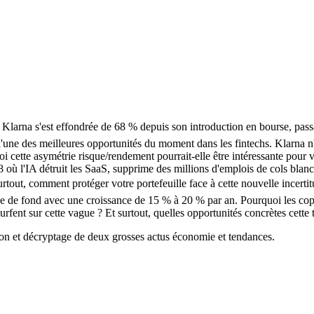
Klarna s'est effondrée de 68 % depuis son introduction en bourse, passa
re l'une des meilleures opportunités du moment dans les fintechs. Klarna
i cette asymétrie risque/rendement pourrait-elle être intéressante pour vo
où l'IA détruit les SaaS, supprime des millions d'emplois de cols blanc
rtout, comment protéger votre portefeuille face à cette nouvelle incerti
de fond avec une croissance de 15 % à 20 % par an. Pourquoi les copies
fent sur cette vague ? Et surtout, quelles opportunités concrètes cette 
on et décryptage de deux grosses actus économie et tendances.