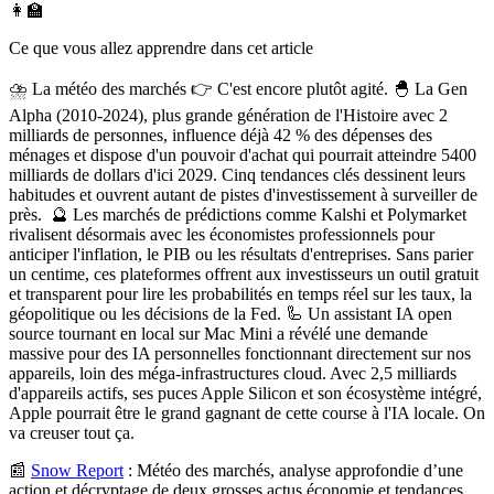
👩‍🏫
Ce que vous allez apprendre dans cet article
⛈️ La météo des marchés 👉 C'est encore plutôt agité. 🐣 La Gen
Alpha (2010-2024), plus grande génération de l'Histoire avec 2
milliards de personnes, influence déjà 42 % des dépenses des
ménages et dispose d'un pouvoir d'achat qui pourrait atteindre 5400
milliards de dollars d'ici 2029. Cinq tendances clés dessinent leurs
habitudes et ouvrent autant de pistes d'investissement à surveiller de
près. 🔮 Les marchés de prédictions comme Kalshi et Polymarket
rivalisent désormais avec les économistes professionnels pour
anticiper l'inflation, le PIB ou les résultats d'entreprises. Sans parier
un centime, ces plateformes offrent aux investisseurs un outil gratuit
et transparent pour lire les probabilités en temps réel sur les taux, la
géopolitique ou les décisions de la Fed. 🦾 Un assistant IA open
source tournant en local sur Mac Mini a révélé une demande
massive pour des IA personnelles fonctionnant directement sur nos
appareils, loin des méga-infrastructures cloud. Avec 2,5 milliards
d'appareils actifs, ses puces Apple Silicon et son écosystème intégré,
Apple pourrait être le grand gagnant de cette course à l'IA locale. On
va creuser tout ça.
📰
Snow Report
:
Météo des marchés, analyse approfondie d’une
action et décryptage de deux grosses actus économie et tendances.