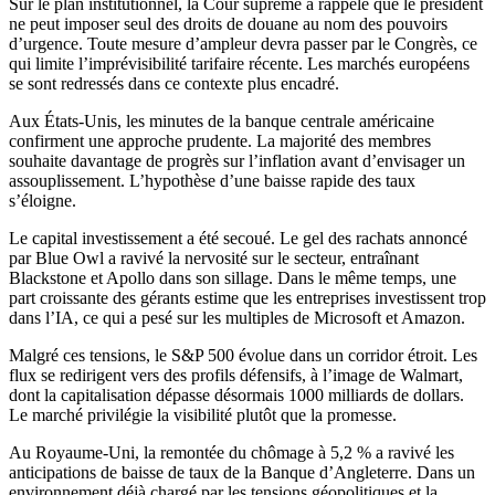
Sur le plan institutionnel, la Cour suprême a rappelé que le président
ne peut imposer seul des droits de douane au nom des pouvoirs
d’urgence. Toute mesure d’ampleur devra passer par le Congrès, ce
qui limite l’imprévisibilité tarifaire récente. Les marchés européens
se sont redressés dans ce contexte plus encadré.
Aux États-Unis, les minutes de la banque centrale américaine
confirment une approche prudente. La majorité des membres
souhaite davantage de progrès sur l’inflation avant d’envisager un
assouplissement. L’hypothèse d’une baisse rapide des taux
s’éloigne.
Le capital investissement a été secoué. Le gel des rachats annoncé
par Blue Owl a ravivé la nervosité sur le secteur, entraînant
Blackstone et Apollo dans son sillage. Dans le même temps, une
part croissante des gérants estime que les entreprises investissent trop
dans l’IA, ce qui a pesé sur les multiples de Microsoft et Amazon.
Malgré ces tensions, le S&P 500 évolue dans un corridor étroit. Les
flux se redirigent vers des profils défensifs, à l’image de Walmart,
dont la capitalisation dépasse désormais 1000 milliards de dollars.
Le marché privilégie la visibilité plutôt que la promesse.
Au Royaume-Uni, la remontée du chômage à 5,2 % a ravivé les
anticipations de baisse de taux de la Banque d’Angleterre. Dans un
environnement déjà chargé par les tensions géopolitiques et la