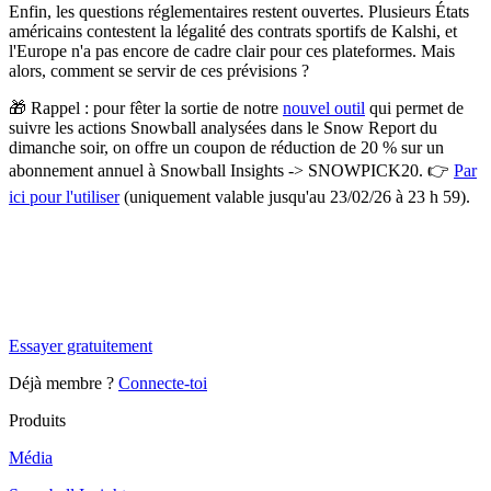
Enfin, les questions réglementaires restent ouvertes. Plusieurs États
américains contestent la légalité des contrats sportifs de Kalshi, et
l'Europe n'a pas encore de cadre clair pour ces plateformes. Mais
alors, comment se servir de ces prévisions ?
🎁 Rappel : pour fêter la sortie de notre
nouvel outil
qui permet de
suivre les actions Snowball analysées dans le Snow Report du
dimanche soir, on offre un coupon de réduction de 20 % sur un
abonnement annuel à Snowball Insights -> SNOWPICK20. 👉
Par
ici pour l'utiliser
(uniquement valable jusqu'au 23/02/26 à 23 h 59).
✨
Tu es à un flocon de débloquer cet article
Snowball Insights gratuit pendant 14 jours.
Essayer gratuitement
Déjà membre ?
Connecte-toi
Produits
Média