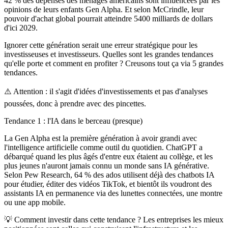
42 % des dépenses des ménages américains sont influencées par les
opinions de leurs enfants Gen Alpha. Et selon McCrindle, leur
pouvoir d'achat global pourrait atteindre 5400 milliards de dollars
d'ici 2029.
Ignorer cette génération serait une erreur stratégique pour les
investisseuses et investisseurs. Quelles sont les grandes tendances
qu'elle porte et comment en profiter ? Creusons tout ça via 5 grandes
tendances.
⚠️ Attention : il s'agit d'idées d'investissements et pas d'analyses
poussées, donc à prendre avec des pincettes.
Tendance 1 : l'IA dans le berceau (presque)
La Gen Alpha est la première génération à avoir grandi avec
l'intelligence artificielle comme outil du quotidien. ChatGPT a
débarqué quand les plus âgés d'entre eux étaient au collège, et les
plus jeunes n'auront jamais connu un monde sans IA générative.
Selon Pew Research, 64 % des ados utilisent déjà des chatbots IA
pour étudier, éditer des vidéos TikTok, et bientôt ils voudront des
assistants IA en permanence via des lunettes connectées, une montre
ou une app mobile.
💡 Comment investir dans cette tendance ?
Les entreprises les mieux