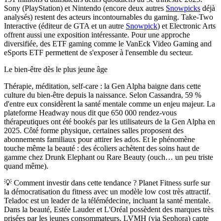
Sony (PlayStation) et Nintendo (encore deux autres
Snowpicks
déjà
analysés) restent des acteurs incontournables du
gaming
. Take-Two
Interactive (éditeur de
GTA
et un autre
Snowpick
) et Electronic Arts
offrent aussi une exposition intéressante. Pour une approche
diversifiée, des ETF
gaming
comme le VanEck Video Gaming and
eSports ETF permettent de s'exposer à l'ensemble du secteur.
Le bien-être dès le plus jeune âge
Thérapie, méditation, self-care : la Gen Alpha baigne dans cette
culture du bien-être depuis la naissance. Selon Cassandra, 59 %
d'entre eux considèrent la santé mentale comme un enjeu majeur. La
plateforme Headway nous dit que 650 000 rendez-vous
thérapeutiques ont été
bookés
par les utilisateurs de la Gen Alpha en
2025. Côté forme physique, certaines salles proposent des
abonnements familiaux pour attirer les ados. Et le phénomène
touche même la beauté : des écoliers achètent des soins haut de
gamme chez Drunk Elephant ou Rare Beauty (
ouch…
un peu triste
quand même).
💡
Comment investir dans cette tendance ?
Planet Fitness surfe sur
la démocratisation du fitness avec un modèle low cost très attractif.
Teladoc est un leader de la télémédecine, incluant la santé mentale.
Dans la beauté, Estée Lauder et L'Oréal possèdent des marques très
prisées par les jeunes consommateurs. LVMH (via Sephora) capte