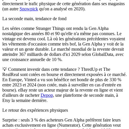
directement le trafic physique de cette génération dans ses magasins
(un autre
Snowpick
qu'on a analysé en 2020).
La seconde main, tendance de fond
Les séries comme
Stranger Things
ont rendu la Gen Alpha
nostalgique des années 80 et 90 qu'elle n'a même pas connues. Le
vintage est devenu cool. Là où les générations précédentes voyaient
les vêtements d'occasion comme très bof, la Gen Alpha y voit de la
valeur et un geste durable. Le marché mondial de la revente devrait
atteindre 367 milliards de dollars d'ici 2029 selon GlobalData, avec
une croissance annuelle de 10 %.
💡
Comment investir dans cette tendance ?
ThredUp et The
RealReal sont cotées en bourse et directement exposées à ce marché.
En Europe, Vinted a vu son bénéfice net bondir de plus de 330 %
entre 2023 et 2024 (non cotée, mais à surveiller en cas d'entrée en
bourse). eBay reste un acteur majeur de la revente en ligne et vient
d'ailleurs de racheter
Depop
, une plateforme de seconde main, à
Etsy la semaine dernière.
Le retour des expériences physiques
Surprise : seuls 3 % des acheteurs Gen Alpha préfèrent faire leurs
achats exclusivement en ligne (Numerator). Cette génération veut