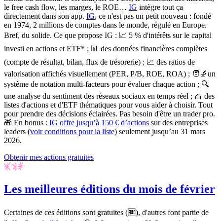
le free cash flow, les marges, le ROE…
IG
intègre tout ça
directement dans son app.
IG
, ce n'est pas un petit nouveau : fondé
en 1974
, 2 millions de comptes dans le monde, régulé en Europe.
Bref, du solide.
Ce que propose IG
:
📈 5 % d'intérêts sur le capital
investi en actions et ETF*
;
📊 des données financières complètes
(compte de résultat, bilan, flux de trésorerie)
;
📈 des ratios de
valorisation affichés visuellement (PER, P/B, ROE, ROA)
;
🧑‍🔬un
système de notation multi-facteurs pour évaluer chaque action
;
🔍
une analyse du sentiment des réseaux sociaux en temps réel
;
🧺 des
listes d'actions et d'ETF thématiques pour vous aider à choisir
.
Tout
pour prendre des décisions éclairées.
Pas besoin d'être un trader pro.
🎁
En bonus :
IG offre jusqu’à 150 € d’actions
sur des entreprises
leaders (
voir conditions pour la liste
) seulement
jusqu’au 31 mars
2026.
Obtenir mes actions gratuites
Les meilleures éditions du mois de février
Certaines de ces éditions sont gratuites (🆓), d'autres font partie de