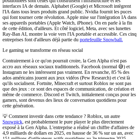
positionnées sont celles qui construisent l'infrastructure et les
interfaces IA de demain.
Alphabet (Google)
et
Microsoft
intègrent
l'IA dans tous leurs produits grand public.
Nvidia
fournit les puces
qui font tourner cette révolution.
Apple
mise sur l'intégration IA dans
ses appareils portables (Apple Watch, iPhone). On en parle à la fin
de cette édition, d'ailleurs. Et côté logiciel,
Meta,
avec ses lunettes
Ray-Ban AI, montre la voie vers l'IA portable et accessible. Ces cinq
entreprises font d'ailleurs déjà partie du
portefeuille Snowball.
Le gaming se transforme en réseau social
Contrairement à ce qu'on pourrait croire, la Gen Alpha n'est pas
accro aux réseaux sociaux traditionnels. Facebook (normal 😅) et
Instagram ne les intéressent pas vraiment. En revanche, 85 % des
ados américains jouent aux jeux vidéos (Pew Research) et c'est là
qu'ils socialisent.
Fortnite
,
Minecraft
et surtout
Roblox
ne sont pas
que des jeux : ce sont des espaces de communication, de création et
même de commerce. Discord et Twitch, initialement conçus pour les
gamers
, sont devenus des lieux de conversation quotidiens pour
cette génération.
💡
Comment investir dans cette tendance ?
Roblox
, un autre
Snowpick
, est probablement le
pure player
le plus directement
exposé à la Gen Alpha. L'entreprise a réalisé un chiffre d'affaires de
4,9 milliards de dollars en 2025, en hausse de 36 % sur un an, avec
151 millions d'utilisateurs actifs quotidiens au 3e trimestre 2025.