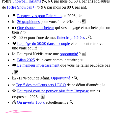
l'offre
Snowball Insights
(🔍 6 € par mois ou 60 € par an) et d'autres
de
l'offre Snowball+
(✨ 9 € par mois ou 80 € par an).
💎
Perspectives pour Ethereum
en 2026 ; ✨
📊
26 graphiques
pour vous faire réfléchir ; 🆓
🏡
Que risque un acheteur
qui s'est engagé et n'achète plus un
bien ? ✨
💳 -50 % pour l'une de mes
fintechs préférées
; 🔍
💔
Le piège du 50/50 dans le couple
et comment retrouver
une vraie équité ; ✨
💹 Pourquoi Nvidia reste une
opportunité
? 🆓
🍷
Bilan 2025
de la cave communautaire ; ✨
❤️
Le meilleur investissement
que vous ne faites peut-être pas
; 🆓
📉 -11 % pour ce géant.
Opportunité
? 🔍
⭐
Top 5 des meilleurs sets LEGO
de ce début d’année ; ✨
💎
Pourquoi vous ne pouvez plus faire l'impasse
sur les
cryptos en 2026 ; 🆓
💰
Où investir 100 k
actuellement ? 🔍