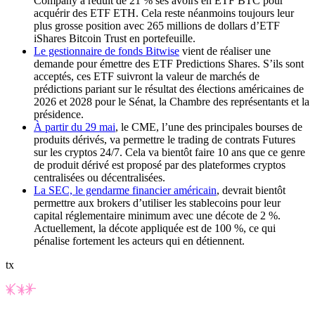
Company a réduit de 21 % ses avoirs en ETF BTC pour
acquérir des ETF ETH. Cela reste néanmoins toujours leur
plus grosse position avec 265 millions de dollars d’ETF
iShares Bitcoin Trust en portefeuille.
Le gestionnaire de fonds Bitwise
vient de réaliser une
demande pour émettre des ETF
Predictions Shares
. S’ils sont
acceptés, ces ETF suivront la valeur de marchés de
prédictions pariant sur le résultat des élections américaines de
2026 et 2028 pour le Sénat, la Chambre des représentants et la
présidence.
À partir du 29 mai
, le CME, l’une des principales bourses de
produits dérivés, va permettre le trading de contrats
Futures
sur les cryptos 24/7. Cela va bientôt faire 10 ans que ce genre
de produit dérivé est proposé par des plateformes cryptos
centralisées ou décentralisées.
La SEC, le gendarme financier américain
, devrait bientôt
permettre aux brokers d’utiliser les stablecoins pour leur
capital réglementaire minimum avec une décote de 2 %.
Actuellement, la décote appliquée est de 100 %, ce qui
pénalise fortement les acteurs qui en détiennent.
tx