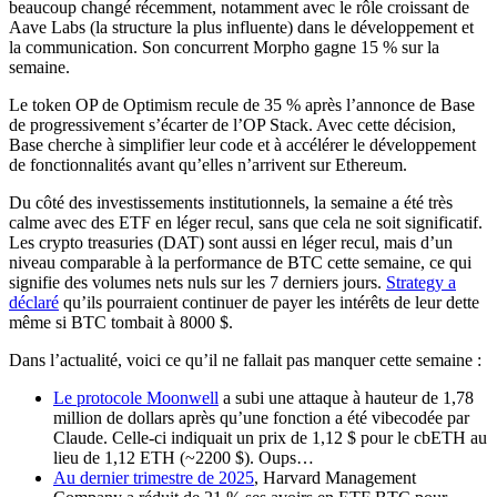
beaucoup changé récemment, notamment avec le rôle croissant de
Aave Labs (la structure la plus influente) dans le développement et
la communication. Son concurrent Morpho gagne 15 % sur la
semaine.
Le token OP de Optimism recule de 35 % après l’annonce de Base
de progressivement s’écarter de l’OP Stack. Avec cette décision,
Base cherche à simplifier leur code et à accélérer le développement
de fonctionnalités avant qu’elles n’arrivent sur Ethereum.
Du côté des investissements institutionnels, la semaine a été très
calme avec des ETF en léger recul, sans que cela ne soit significatif.
Les
crypto treasuries
(DAT) sont aussi en léger recul, mais d’un
niveau comparable à la performance de BTC cette semaine, ce qui
signifie des volumes nets nuls sur les 7 derniers jours.
Strategy a
déclaré
qu’ils pourraient continuer de payer les intérêts de leur dette
même si BTC tombait à 8000 $.
Dans l’actualité, voici ce qu’il ne fallait pas manquer cette semaine :
Le protocole Moonwell
a subi une attaque à hauteur de 1,78
million de dollars après qu’une fonction a été
vibecodée
par
Claude. Celle-ci indiquait un prix de 1,12 $ pour le cbETH au
lieu de 1,12 ETH (~2200 $). Oups…
Au dernier trimestre de 2025
, Harvard Management