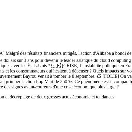
algré des résultats financiers mitigés, l'action d'Alibaba a bondi de 
e dollars sur 3 ans pour devenir le leader asiatique du cloud computing e
itiques avec les États-Unis ? 🇫🇷 [CRISE] L'instabilité politique en
ements et les consommateurs qui hésitent à dépenser ? Quels impacts sur vo
le gouvernement Bayrou venait à tomber le 8 septembre. 🧸 [FOLIE] On v
 fait grimper l'action Pop Mart de 250 %. Ce phénomène est-il compara
re des signes avant-coureurs d'une crise économique plus large ?
on et décryptage de deux grosses actus économie et tendances.