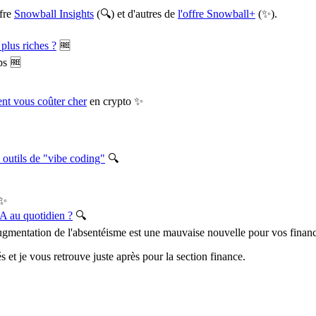
ffre
Snowball Insights
(🔍) et d'autres de
l'offre Snowball+
(✨).
plus riches ?
🆓
s 🆓
ent vous coûter cher
en crypto ✨
 outils de "vibe coding"
🔍
✨
IA au quotidien ?
🔍
gmentation de l'absentéisme est une mauvaise nouvelle pour vos finan
 et je vous retrouve juste après pour la section finance.