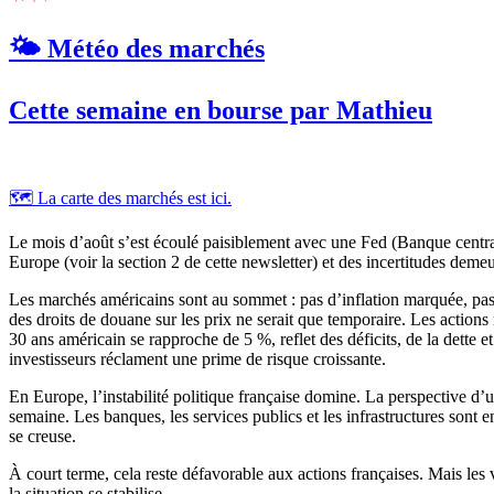
🌤️ Météo des marchés
Cette semaine en bourse par Mathieu
🗺️ La carte des marchés est ici.
Le mois d’août s’est écoulé paisiblement avec une Fed (Banque centrale
Europe (voir la section 2 de cette newsletter) et des incertitudes deme
Les marchés américains sont au sommet : pas d’inflation marquée, pas de
des droits de douane sur les prix ne serait que temporaire. Les actions
30 ans américain se rapproche de 5 %, reflet des déficits, de la dette 
investisseurs réclament une prime de risque croissante.
En Europe, l’instabilité politique française domine. La perspective d
semaine. Les banques, les services publics et les infrastructures sont 
se creuse.
À court terme, cela reste défavorable aux actions françaises. Mais les v
la situation se stabilise.