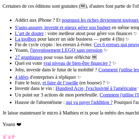
Certaines de ces éditions sont gratuites (🆓), d'autres font partie de l'o
Addict aux iPhone ? Et
pourquoi les riches deviennent toujours 
S'auto-assurer, investir et mieux gérer son budget
en même temp
L’art de douter
: votre meilleur atout pour gérer vos finances ✨
La toolbox
pour lancer un side business — partie 4 (fin) ✨
Fin de cycle crypto : les erreurs à éviter.
Ces 6 erreurs qui peuv
Yoann,
l'investissement LEGO sans pression
✨
27 graphiques
pour vous faire réfléchir 🆓
Quel est votre
vrai niveau de bien-être financier ?
✨
Joby, investir dans le futur de la mobilité ?
Comment j'utilise les
4 idées
d'entreprises à répliquer ✨
Faire le buzz,
et faire de l’oseille
(en bourse) ? ✨
Investir dans le vin :
Hundred Acre, l'exclusivité à l'américaine
Un point sur 3 actions de mon portefeuille.
Comment j'utilise l'
Hausse de l'absentéisme :
qui va payer l'addition ?
Pourquoi l'au
Je laisse maintenant le micro à Mathieu et tx pour la météo des marchés
Yoann ❤️