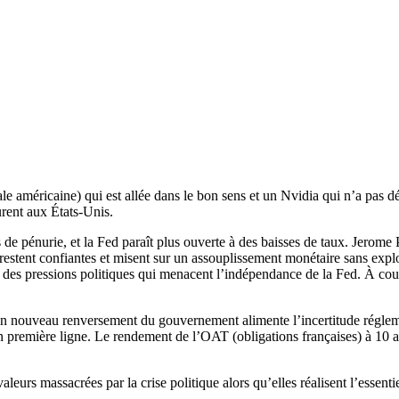
 américaine) qui est allée dans le bon sens et un Nvidia qui n’a pas déç
urent aux États-Unis.
 pénurie, et la Fed paraît plus ouverte à des baisses de taux. Jerome Po
 restent confiantes et misent sur un assouplissement monétaire sans explo
et des pressions politiques qui menacent l’indépendance de la Fed. À cour
’un nouveau renversement du gouvernement alimente l’incertitude régleme
en première ligne. Le rendement de l’OAT (obligations françaises) à 10 an
aleurs massacrées par la crise politique alors qu’elles réalisent l’essenti