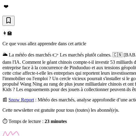
❤️
👩‍🏫
Ce que vous allez apprendre dans cet article
🌥️ La météo des marchés 👉 Les marchés plutôt calmes. 🇨🇳 [BABA] M
dans l'IA. Comment le géant chinois compte-t-il investir 53 milliards d
entreprise face à la concurrence de Pinduoduo et aux tensions géopol
cette crise affecte-t-elle les entreprises qui reportent leurs investiss
l'immobilier ou l'emploi ? Un cercle vicieux pourrait s'installer si 
propulsé Wang Ning au rang de plus jeune milliardaire chinois et ont
Kids ? Les engouements pour des jouets à collectionner peuvent-ils êt
📰
Snow Report
:
Météo des marchés, analyse approfondie d’une acti
Cette newsletter est gratuite pour tous (toutes) les abonné(e)s.
⏱️ Temps de lecture :
23 minutes