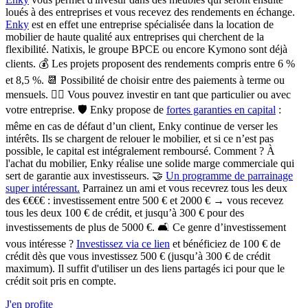
loués à des entreprises et vous recevez des rendements en échange.
Enky
est en effet une entreprise spécialisée dans la location de
mobilier de haute qualité
aux entreprises qui cherchent de la
flexibilité. Natixis, le groupe BPCE ou encore Kymono sont déjà
clients. 💰 Les projets proposent
des rendements compris entre 6 %
et 8,5 %
. 📆 Possibilité de choisir entre des
paiements à terme ou
mensuels.
🙋‍♀️ Vous pouvez investir en tant que
particulier ou avec
votre entreprise.
🛡️
Enky propose de
fortes garanties en capital
:
même en cas de défaut d’un client, Enky continue de verser les
intérêts. Ils se chargent de relouer le mobilier, et si ce n’est pas
possible, le capital est intégralement remboursé. Comment ? À
l'achat du mobilier, Enky réalise une solide marge commerciale qui
sert de garantie aux investisseurs. 🤝
Un programme de parrainage
super intéressant.
Parrainez un ami et vous recevrez tous les deux
des €€€€ : investissement entre 500 € et 2000 € → vous recevez
tous les deux 100 € de crédit, et jusqu’à 300 € pour des
investissements de plus de 5000 €. 🛋️
Ce genre d’investissement
vous intéresse ?
Investissez via ce lien
et bénéficiez de 100 € de
crédit dès que vous investissez 500 € (jusqu’à 300 € de crédit
maximum). Il suffit d'utiliser un des liens partagés ici pour que le
crédit soit pris en compte.
J'en profite