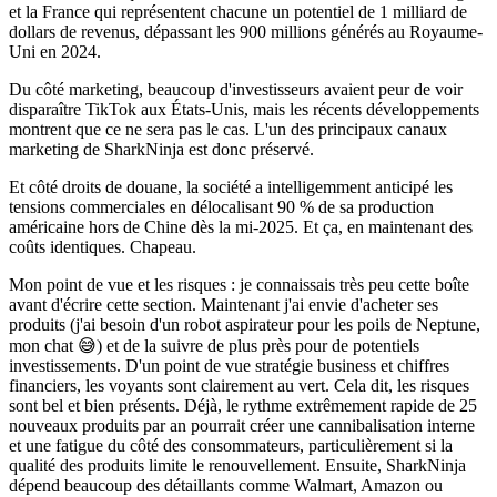
et la France qui représentent chacune un potentiel de 1 milliard de
dollars de revenus, dépassant les 900 millions générés au Royaume-
Uni en 2024.
Du côté marketing, beaucoup d'investisseurs avaient peur de voir
disparaître TikTok aux États-Unis, mais les récents développements
montrent que ce ne sera pas le cas. L'un des principaux canaux
marketing de SharkNinja est donc préservé.
Et côté droits de douane, la société a intelligemment anticipé les
tensions commerciales en délocalisant 90 % de sa production
américaine hors de Chine dès la mi-2025. Et ça, en maintenant des
coûts identiques. Chapeau.
Mon point de vue et les risques :
je connaissais très peu cette boîte
avant d'écrire cette section. Maintenant j'ai envie d'acheter ses
produits (j'ai besoin d'un robot aspirateur pour les poils de Neptune,
mon chat 😅) et de la suivre de plus près pour de potentiels
investissements. D'un point de vue stratégie business et chiffres
financiers, les voyants sont clairement au vert. Cela dit, les risques
sont bel et bien présents. Déjà, le rythme extrêmement rapide de 25
nouveaux produits par an pourrait créer une cannibalisation interne
et une fatigue du côté des consommateurs, particulièrement si la
qualité des produits limite le renouvellement. Ensuite, SharkNinja
dépend beaucoup des détaillants comme Walmart, Amazon ou