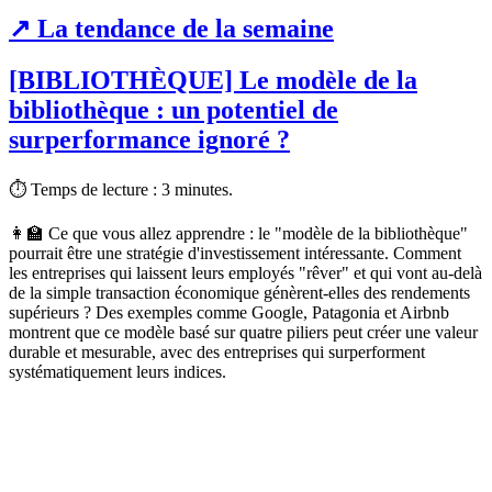
↗️ La
tendance de la semaine
[BIBLIOTHÈQUE] Le modèle de la
bibliothèque : un potentiel de
surperformance ignoré ?
⏱ Temps de lecture
:
3 minutes.
👩‍🏫 Ce que vous allez apprendre :
le "modèle de la bibliothèque"
pourrait être une stratégie d'investissement intéressante. Comment
les entreprises qui laissent leurs employés "rêver" et qui vont au-delà
de la simple transaction économique génèrent-elles des rendements
supérieurs ? Des exemples comme Google, Patagonia et Airbnb
montrent que ce modèle basé sur quatre piliers peut créer une valeur
durable et mesurable, avec des entreprises qui surperforment
systématiquement leurs indices.
✨
Tu es à un flocon de débloquer cet article
Snowball Insights gratuit pendant 14 jours.