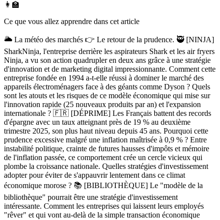
👩‍🏫
Ce que vous allez apprendre dans cet article
🌥️ La météo des marchés 👉 Le retour de la prudence. 🥷 [NINJA]
SharkNinja, l'entreprise derrière les aspirateurs Shark et les air fryers
Ninja, a vu son action quadrupler en deux ans grâce à une stratégie
d'innovation et de marketing digital impressionnante. Comment cette
entreprise fondée en 1994 a-t-elle réussi à dominer le marché des
appareils électroménagers face à des géants comme Dyson ? Quels
sont les atouts et les risques de ce modèle économique qui mise sur
l'innovation rapide (25 nouveaux produits par an) et l'expansion
internationale ? 🇫🇷 [DÉPRIME] Les Français battent des records
d'épargne avec un taux atteignant près de 19 % au deuxième
trimestre 2025, son plus haut niveau depuis 45 ans. Pourquoi cette
prudence excessive malgré une inflation maîtrisée à 0,9 % ? Entre
instabilité politique, crainte de futures hausses d'impôts et mémoire
de l'inflation passée, ce comportement crée un cercle vicieux qui
plombe la croissance nationale. Quelles stratégies d'investissement
adopter pour éviter de s'appauvrir lentement dans ce climat
économique morose ? 📚 [BIBLIOTHÈQUE] Le "modèle de la
bibliothèque" pourrait être une stratégie d'investissement
intéressante. Comment les entreprises qui laissent leurs employés
"rêver" et qui vont au-delà de la simple transaction économique