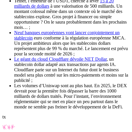
Tether, l’émetteur de l’USDT, cherche à lever
15 à 20
milliards de dollars
à une valorisation de 500 milliards. Un
montant colossal même dans un contexte où le marché des
stablecoins explose. Gros projet à financer ou simple
opportunisme ? On le saura probablement dans les prochains
mois… ;
Neuf banques européennes vont lancer conjointement un
stablecoin
euro conforme à la régulation européenne MiCA.
Un projet ambitieux alors que les stablecoins dollars
représentent plus de 99 % du marché. Le lancement est prévu
pour la seconde moitié de 2026 ;
Le géant du cloud Cloudflare dévoile NET Dollar
, un
stablecoin dollar adapté aux transactions par agents IA.
Cloudflare parie sur un Internet du futur dont le business
model sera plus centré sur les micro-paiements et moins sur la
publicité ;
Les volumes d’Uniswap sont au plus haut. En 2025, le DEX
devrait pour la première fois dépasser la barre des 1000
milliards de dollars traités. Pour l’instant, l’environnement
réglementaire qui se met en place un peu partout dans le
monde ne semble pas freiner le développement de la DeFi.
tx