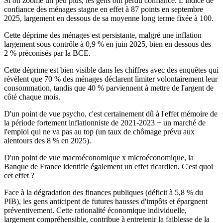
Si on zoome un peu plus, les gens ont perdu confiance. L'indice de
confiance des ménages stagne en effet à 87 points en septembre
2025, largement en dessous de sa moyenne long terme fixée à 100.
Cette déprime des ménages est persistante, malgré une inflation
largement sous contrôle à 0,9 % en juin 2025, bien en dessous des
2 % préconisés par la BCE.
Cette déprime est bien visible dans les chiffres avec des enquêtes qui
révèlent que 70 % des ménages déclarent limiter volontairement leur
consommation, tandis que 40 % parviennent à mettre de l'argent de
côté chaque mois.
D'un point de vue psycho, c'est certainement dû à l'effet mémoire de
la période fortement inflationniste de 2021-2023 + un marché de
l'emploi qui ne va pas au top (un taux de chômage prévu aux
alentours des 8 % en 2025).
D'un point de vue macroéconomique x microéconomique, la
Banque de France identifie également un effet ricardien. C'est quoi
cet effet ?
Face à la dégradation des finances publiques (déficit à 5,8 % du
PIB), les gens anticipent de futures hausses d'impôts et épargnent
préventivement. Cette rationalité économique individuelle,
largement compréhensible, contribue à entretenir la faiblesse de la