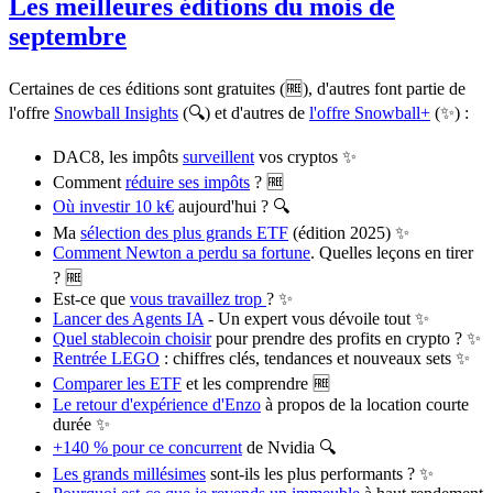
Les meilleures éditions du mois de
septembre
Certaines de ces éditions sont gratuites (🆓), d'autres font partie de
l'offre
Snowball Insights
(🔍) et d'autres de
l'offre Snowball+
(✨) :
DAC8, les impôts
surveillent
vos cryptos ✨
Comment
réduire ses impôts
? 🆓
Où investir 10 k€
aujourd'hui ? 🔍
Ma
sélection des plus grands ETF
(édition 2025) ✨
Comment Newton a perdu sa fortune
. Quelles leçons en tirer
? 🆓
Est-ce que
vous travaillez trop
? ✨
Lancer des Agents IA
- Un expert vous dévoile tout ✨
Quel stablecoin choisir
pour prendre des profits en crypto ? ✨
Rentrée LEGO
: chiffres clés, tendances et nouveaux sets ✨
Comparer les ETF
et les comprendre 🆓
Le retour d'expérience d'Enzo
à propos de la location courte
durée ✨
+140 % pour ce concurrent
de Nvidia 🔍
Les grands millésimes
sont-ils les plus performants ? ✨