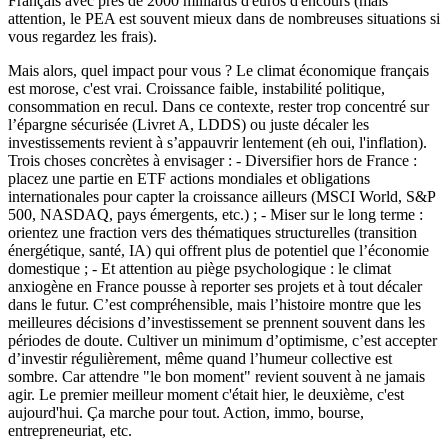
Français avec près de 2000 milliards d'euros d'encours (mais
attention, le PEA est souvent mieux dans de nombreuses situations si
vous regardez les frais).
Mais alors, quel impact pour vous ?
Le climat économique français
est morose, c'est vrai. Croissance faible, instabilité politique,
consommation en recul. Dans ce contexte, rester trop concentré sur
l’épargne sécurisée (Livret A, LDDS) ou juste décaler les
investissements revient à s’appauvrir lentement (eh oui, l'inflation).
Trois choses concrètes à envisager : - Diversifier hors de France :
placez une partie en ETF actions mondiales et obligations
internationales pour capter la croissance ailleurs (MSCI World, S&P
500, NASDAQ, pays émergents, etc.) ; - Miser sur le long terme :
orientez une fraction vers des thématiques structurelles (transition
énergétique, santé, IA) qui offrent plus de potentiel que l’économie
domestique ; - Et attention au piège psychologique : le climat
anxiogène en France pousse à reporter ses projets et à tout décaler
dans le futur. C’est compréhensible, mais l’histoire montre que les
meilleures décisions d’investissement se prennent souvent dans les
périodes de doute. Cultiver un minimum d’optimisme, c’est accepter
d’investir régulièrement, même quand l’humeur collective est
sombre. Car attendre "le bon moment" revient souvent à ne jamais
agir. Le premier meilleur moment c'était hier, le deuxième, c'est
aujourd'hui. Ça marche pour tout. Action, immo, bourse,
entrepreneuriat, etc.