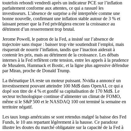
toutefois rebondi vendredi après un indicateur PCE sur l’inflation
parfaitement conforme aux attentes, ce qui a rassuré les
investisseurs. L'absence de surprise a été interprétée comme une
bonne nouvelle, confirmant une inflation stable autour de 3 % et
laissant penser que la Fed privilégiera encore la croissance au
détriment d’un resserrement trop brutal.
Jerome Powell, le patron de la Fed, a insisté sur l’absence de
trajectoire sans risque : baisser trop vite soutiendrait l’emploi, mais
risquerait de nourrir l’inflation, tandis que l’inaction aiderait à
contenir les prix, mais au détriment de la croissance. Les débats
internes à la Fed reflètent cette tension, entre les appels à la prudence
de Musalem, Hammack et Bostic, et la ligne plus agressive défendue
par Miran, proche de Donald Trump.
La thématique IA reste un moteur puissant. Nvidia a annoncé un
investissement pouvant atteindre 100 Md$ dans OpenAI, ce qui a
dopé son titre de 4 % et gonflé sa capitalisation de 170 Md$. Le
secteur technologique continue d’alimenter un climat de FOMO,
même si le S&P 500 et le NASDAQ 100 ont terminé la semaine en
territoire négatif.
Les taux longs américains se sont retendus malgré la baisse des Fed
Funds, le 10 ans repartant légèrement à la hausse. Ce paradoxe
illustre les doutes du marché obligataire sur la capacité de la Fed à